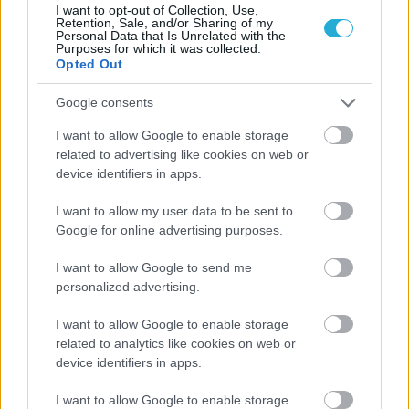
I want to opt-out of Collection, Use,
Retention, Sale, and/or Sharing of my
Personal Data that Is Unrelated with the
Purposes for which it was collected.
Opted Out
ΡΟΗ ΕΙΔΗΣΕΩΝ
Google consents
I want to allow Google to enable storage
08/08/2026
related to advertising like cookies on web or
Δείπνο της ΕΟΠΕ προς τιμήν του Ισίδωρου Κούβελου
device identifiers in apps.
παρουσία των Εθνικών ομάδων
I want to allow my user data to be sent to
Google for online advertising purposes.
07/08/2026
«Αντίο» με ήττα για τις διεθνείς μας στο τουρνουά του
I want to allow Google to send me
Ουρμπίνο
personalized advertising.
I want to allow Google to enable storage
06/08/2026
related to analytics like cookies on web or
Το πάλεψε μέχρι τέλους η Εθνική γυναικών κόντρα
device identifiers in apps.
στην Ιταλία Β’
I want to allow Google to enable storage