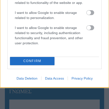
related to functionality of the website or app.
06/08/2026
Η FIVB σχεδιάζει να διοργανώσει το Παγκόσμιο
Πρωτάθλημα τον Δεκέμβριο – Αντιδρούν οι σύλλογοι
I want to allow Google to enable storage
related to personalization.
06/08/2026
I want to allow Google to enable storage
Έτοιμη για… υψηλές πτήσεις η Μπενφίκα του Ψάρρα
related to security, including authentication
με τον «Ιπτάμενο Ολλανδό» Βίλτενμπουργκ
functionality and fraud prevention, and other
user protection.
05/08/2026
Ισόπαλο το πρωτο φιλικό τεστ της Εθνικής στο
CONFIRM
Ουρμπίνο
Data Deletion
Data Access
Privacy Policy
ΓΝΩΜΕΣ