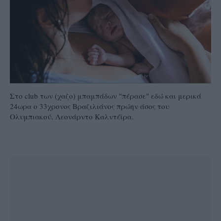
Στο club των (χαζο) μπαμπάδων "πέρασε" εδώ και μερικά
24ωρα ο 33χρονος Βραζιλιάνος πρώην άσος του
Ολυμπιακού, Λεονάρντο Καλντέϊρα.