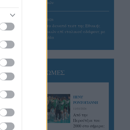
Πατρών
05/08/2026
Πρώτο δυνατό τεστ της Εθνικής
Γυναικών επί ιταλικού εδάφους με
Σουηδία
ΓΝΩΜΕΣ
ΠΕΝΥ
ΡΟΝΤΟΓΙΑΝΝΗ
11/03/2026
Από την
Περούτζια του
2000 στο σήμερα: