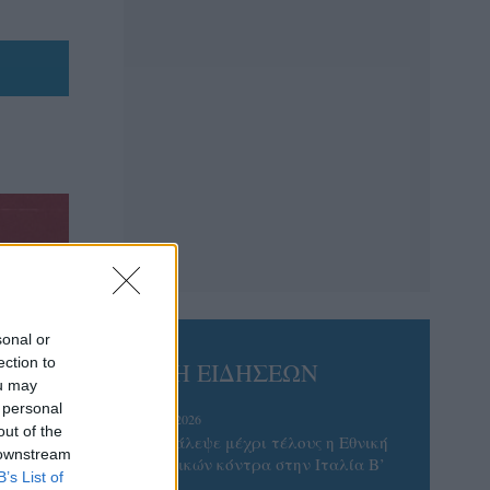
sonal or
ection to
ΡΟΗ ΕΙΔΗΣΕΩΝ
ou may
 personal
06/08/2026
out of the
Το πάλεψε μέχρι τέλους η Εθνική
 downstream
γυναικών κόντρα στην Ιταλία Β’
B’s List of