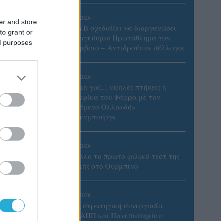
06/08/2026
er and store
Η FIVB σχεδιάζει να διοργανώσει
to grant or
το Παγκόσμιο Πρωτάθλημα τον
ed purposes
Δεκέμβριο – Αντιδρούν οι σύλλογοι
06/08/2026
Έτοιμη για… υψηλές πτήσεις η
Μπενφίκα του Ψάρρα με τον
«Ιπτάμενο Ολλανδό»
Βίλτενμπουργκ
05/08/2026
Ισόπαλο το πρωτο φιλικό τεστ της
Εθνικής στο Ουρμπίνο
τη
ωρία
05/08/2026
Προς στρατηγική συνεργασία
ΠΑΣΑΠΠ και Πανεπιστημίου