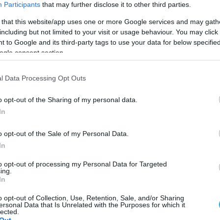
Participants
that may further disclose it to other third parties.
 that this website/app uses one or more Google services and may gath
including but not limited to your visit or usage behaviour. You may click 
 to Google and its third-party tags to use your data for below specifi
ogle consent section.
l Data Processing Opt Outs
o opt-out of the Sharing of my personal data.
In
o opt-out of the Sale of my Personal Data.
In
to opt-out of processing my Personal Data for Targeted
ing.
ωσε ο Αστέρας Νίκαις, με αφορμή την απροσδόκη
In
αλαμίνα για την 13η αγωνιστική και την ταλαιπ
o opt-out of Collection, Use, Retention, Sale, and/or Sharing
ersonal Data that Is Unrelated with the Purposes for which it
ς κατηγορίας 2 γυναικών, ΕΣΠΕΔΑ.
lected.