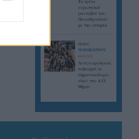
Tο τρίτο
ευρωπαϊκό
ραντεβού του
Παναθηναϊκού
με την ιστορία
ΗΛΙΑΣ
ΠΑΠΑΪΩΑΝΝΟΥ
08/03/2026
Αναγνώριση και
σεβασμός οι
σημαντικότερες
νίκες του Α.Ο.
Θήρας