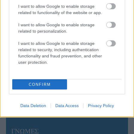
με τον «Ιπτάμενο Ολλανδό» Βίλτενμπουργκ
I want to allow Google to enable storage
related to functionality of the website or app.
05/08/2026
I want to allow Google to enable storage
Ισόπαλο το πρωτο φιλικό τεστ της Εθνικής στο
related to personalization.
Ουρμπίνο
I want to allow Google to enable storage
related to security, including authentication
05/08/2026
functionality and fraud prevention, and other
Προς στρατηγική συνεργασία ΠΑΣΑΠΠ και
user protection.
Πανεπιστημίου Πατρών
05/08/2026
CONFIRM
Πρώτο δυνατό τεστ της Εθνικής Γυναικών επί ιταλικού
εδάφους με Σουηδία
Data Deletion
Data Access
Privacy Policy
ΓΝΩΜΕΣ