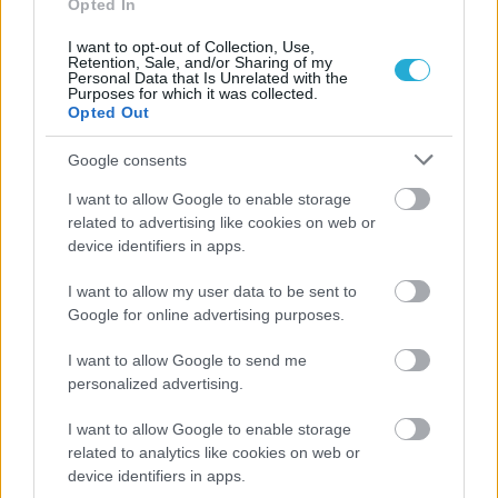
Opted In
I want to opt-out of Collection, Use,
Retention, Sale, and/or Sharing of my
Personal Data that Is Unrelated with the
Purposes for which it was collected.
Opted Out
Google consents
ΡΟΗ ΕΙΔΗΣΕΩΝ
I want to allow Google to enable storage
related to advertising like cookies on web or
device identifiers in apps.
06/08/2026
Το πάλεψε μέχρι τέλους η Εθνική γυναικών κόντρα
I want to allow my user data to be sent to
στην Ιταλία Β’
Google for online advertising purposes.
06/08/2026
I want to allow Google to send me
Η FIVB σχεδιάζει να διοργανώσει το Παγκόσμιο
personalized advertising.
Πρωτάθλημα τον Δεκέμβριο – Αντιδρούν οι σύλλογοι
I want to allow Google to enable storage
related to analytics like cookies on web or
06/08/2026
device identifiers in apps.
Έτοιμη για… υψηλές πτήσεις η Μπενφίκα του Ψάρρα