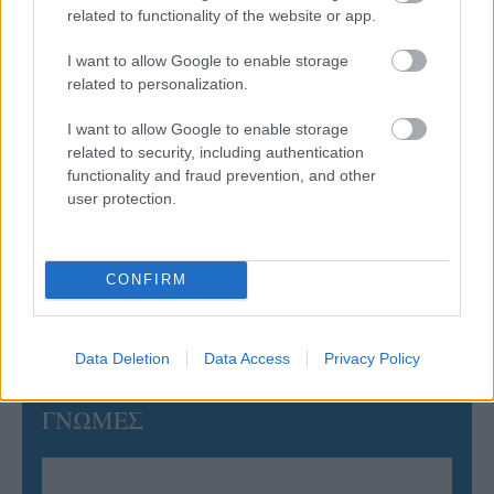
related to functionality of the website or app.
06/08/2026
Η FIVB σχεδιάζει να διοργανώσει το Παγκόσμιο
I want to allow Google to enable storage
Πρωτάθλημα τον Δεκέμβριο – Αντιδρούν οι σύλλογοι
related to personalization.
I want to allow Google to enable storage
06/08/2026
Έτοιμη για… υψηλές πτήσεις η Μπενφίκα του Ψάρρα
related to security, including authentication
με τον «Ιπτάμενο Ολλανδό» Βίλτενμπουργκ
functionality and fraud prevention, and other
user protection.
05/08/2026
Ισόπαλο το πρωτο φιλικό τεστ της Εθνικής στο
CONFIRM
Ουρμπίνο
Data Deletion
Data Access
Privacy Policy
ΓΝΩΜΕΣ