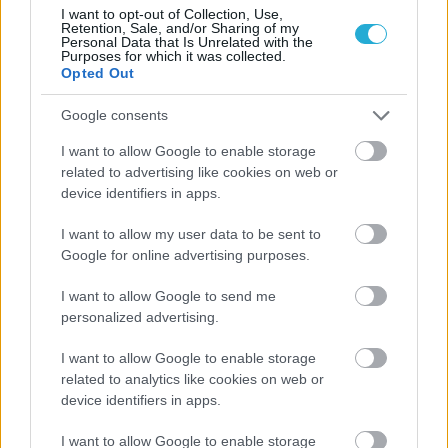
I want to opt-out of Collection, Use,
Retention, Sale, and/or Sharing of my
Personal Data that Is Unrelated with the
Purposes for which it was collected.
Opted Out
Google consents
ΡΟΗ ΕΙΔΗΣΕΩΝ
I want to allow Google to enable storage
08/08/2026
related to advertising like cookies on web or
Δείπνο της ΕΟΠΕ προς τιμήν του Ισίδωρου Κούβελου
device identifiers in apps.
παρουσία των Εθνικών ομάδων
I want to allow my user data to be sent to
Google for online advertising purposes.
07/08/2026
«Αντίο» με ήττα για τις διεθνείς μας στο τουρνουά του
I want to allow Google to send me
Ουρμπίνο
personalized advertising.
I want to allow Google to enable storage
06/08/2026
related to analytics like cookies on web or
Το πάλεψε μέχρι τέλους η Εθνική γυναικών κόντρα
device identifiers in apps.
στην Ιταλία Β’
I want to allow Google to enable storage