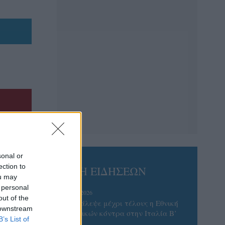
sonal or
ection to
ΡΟΗ ΕΙΔΗΣΕΩΝ
ou may
 personal
06/08/2026
out of the
Το πάλεψε μέχρι τέλους η Εθνική
 downstream
γυναικών κόντρα στην Ιταλία Β’
B’s List of