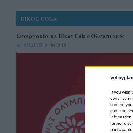
ΒΙΚΟΣ COLA
Συνεργασία με Βίκος Cola ο Ολυμπιακός
10/04/2018
Α1 ΑΝΔΡΩΝ
volleyplan
If you wish 
sensitive in
confirm you
continue se
information 
further disc
participants