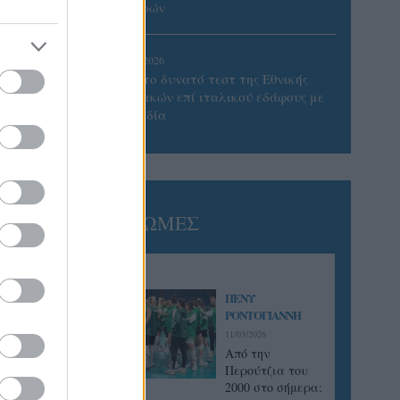
Πατρών
05/08/2026
Πρώτο δυνατό τεστ της Εθνικής
Γυναικών επί ιταλικού εδάφους με
Σουηδία
ΓΝΩΜΕΣ
ΠΕΝΥ
ΡΟΝΤΟΓΙΑΝΝΗ
11/03/2026
Από την
Περούτζια του
2000 στο σήμερα: