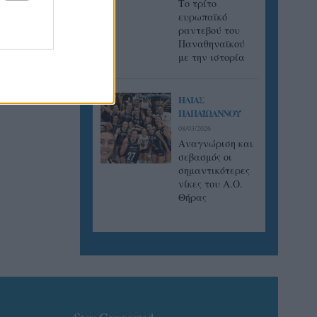
Tο τρίτο
ευρωπαϊκό
ραντεβού του
Παναθηναϊκού
με την ιστορία
ΗΛΙΑΣ
ΠΑΠΑΪΩΑΝΝΟΥ
08/03/2026
Αναγνώριση και
σεβασμός οι
σημαντικότερες
νίκες του Α.Ο.
Θήρας