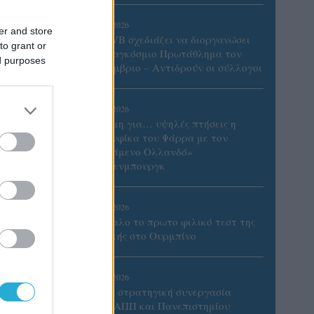
06/08/2026
er and store
Η FIVB σχεδιάζει να διοργανώσει
to grant or
το Παγκόσμιο Πρωτάθλημα τον
ed purposes
Δεκέμβριο – Αντιδρούν οι σύλλογοι
06/08/2026
Έτοιμη για… υψηλές πτήσεις η
Μπενφίκα του Ψάρρα με τον
«Ιπτάμενο Ολλανδό»
Βίλτενμπουργκ
05/08/2026
Ισόπαλο το πρωτο φιλικό τεστ της
Εθνικής στο Ουρμπίνο
οντας
ορυφή
05/08/2026
Προς στρατηγική συνεργασία
ΠΑΣΑΠΠ και Πανεπιστημίου