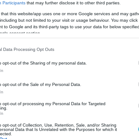
Participants
that may further disclose it to other third parties.
 that this website/app uses one or more Google services and may gath
including but not limited to your visit or usage behaviour. You may click 
 to Google and its third-party tags to use your data for below specifi
ogle consent section.
l Data Processing Opt Outs
o opt-out of the Sharing of my personal data.
In
o opt-out of the Sale of my Personal Data.
In
to opt-out of processing my Personal Data for Targeted
ing.
κος
Cola
ανακοίνωσε το ΤΑΑ Ολυμπιακός προσθέτ
In
δα και την προσπάθειά της να επιστρέψει στην κ
o opt-out of Collection, Use, Retention, Sale, and/or Sharing
ersonal Data that Is Unrelated with the Purposes for which it
lected.