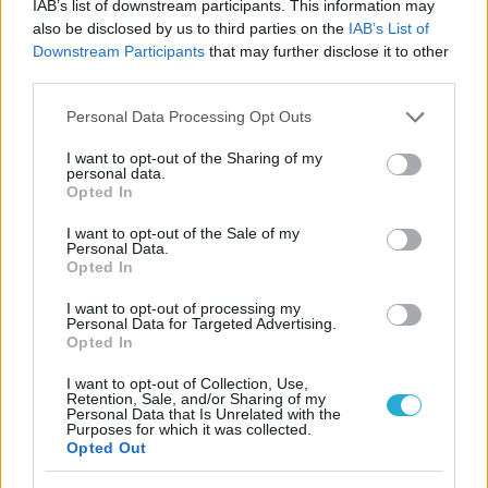
IAB’s list of downstream participants. This information may
ΓΝΩΜΕΣ
also be disclosed by us to third parties on the
IAB’s List of
Downstream Participants
that may further disclose it to other
third parties.
ΠΕΝΥ ΡΟΝΤΟΓΙΑΝΝΗ
Please note that this website/app uses one or more Google
Personal Data Processing Opt Outs
11/03/2026
services and may gather and store information including but
Από την Περούτζια του 2000
not limited to your visit or usage behaviour. You may click to
I want to opt-out of the Sharing of my
στο σήμερα: Tο τρίτο
personal data.
grant or deny consent to Google and its third-party tags to
ευρωπαϊκό ραντεβού του
Opted In
use your data for below specified purposes in below Google
Παναθηναϊκού με την
consent section.
ιστορία
I want to opt-out of the Sale of my
Personal Data.
Opted In
I want to opt-out of processing my
ΗΛΙΑΣ ΠΑΠΑΪΩΑΝΝΟΥ
Personal Data for Targeted Advertising.
Opted In
08/03/2026
Αναγνώριση και σεβασμός
I want to opt-out of Collection, Use,
οι σημαντικότερες νίκες του
Retention, Sale, and/or Sharing of my
Α.Ο. Θήρας
Personal Data that Is Unrelated with the
Purposes for which it was collected.
Opted Out