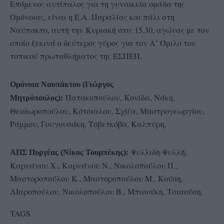
Επόμενος αντίπαλος για τη γυναικεία ομάδα της
Ομόνοιας, είναι η Ε.Α. Παραλίας και πάλι στη
Ναύπακτο, αυτή την Κυριακή στις 15.30, αγώνας με τον
οποίο ξεκινά ο δεύτερος γύρος για τον Α’ Όμιλο του
τοπικού πρωταθλήματος της ΕΣΠΕΠ.
Ομόνοια Ναυπάκτου (Γιώργος
Πατακοπούλου, Κονίδα, Νάκη,
Μητρόπουλος):
Θεοδωροπούλου, Κότσιαλου, Σχίζα, Μαστρογεωργίου,
Ράμμου, Γουγουσάκη, Τσβετκόβα, Καλπύρη.
Ψυλλιδη-Ψυλλή,
ΑΠΣ Πυργέας (Νίκος Τουμπέκης):
Καρυάνου Χ., Καρυάνου Ν., Νικολοπούλου Π.,
Μαστοροπούλου Κ., Μαστοροπούλου Μ., Κούση,
ΛΙαροπούλου, Νικολοπούλου Β., Μπισούκη, Τσιαούση.
TAGS