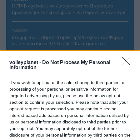
Η FIVB σχεδιάζει να διοργανώσει το Παγκόσμιο
Πρωτάθλημα τον Δεκέμβριο – Αντιδρούν οι σύλλογοι
06/08/2026
Έτοιμη για… υψηλές πτήσεις η Μπενφίκα του Ψάρρα
με τον «Ιπτάμενο Ολλανδό» Βίλτενμπουργκ
05/08/2026
volleyplanet -
Do Not Process My Personal
Information
Ισόπαλο το πρωτο φιλικό τεστ της Εθνικής στο
Ουρμπίνο
If you wish to opt-out of the sale, sharing to third parties, or
processing of your personal or sensitive information for
05/08/2026
targeted advertising by us, please use the below opt-out
Προς στρατηγική συνεργασία ΠΑΣΑΠΠ και
section to confirm your selection. Please note that after your
Πανεπιστημίου Πατρών
opt-out request is processed you may continue seeing
interest-based ads based on personal information utilized by
us or personal information disclosed to third parties prior to
your opt-out. You may separately opt-out of the further
disclosure of your personal information by third parties on the