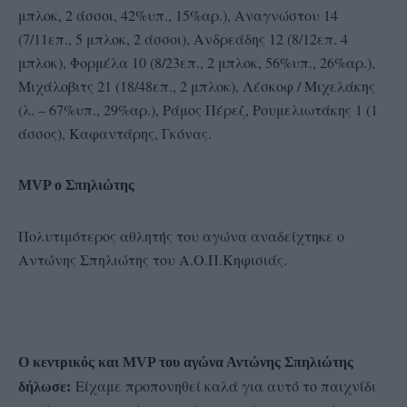
μπλοκ, 2 άσσοι, 42%υπ., 15%αρ.), Αναγνώστου 14
(7/11επ., 5 μπλοκ, 2 άσσοι), Ανδρεάδης 12 (8/12επ. 4
μπλοκ), Φορμέλα 10 (8/23επ., 2 μπλοκ, 56%υπ., 26%αρ.),
Μιχάλοβιτς 21 (18/48επ., 2 μπλοκ), Λέσκοφ / Μιχελάκης
(λ. – 67%υπ., 29%αρ.), Ράμος Πέρεζ, Ρουμελιωτάκης 1 (1
άσσος), Καφαντάρης, Γκόνας.
MVP ο Σπηλιώτης
Πολυτιμότερος αθλητής του αγώνα αναδείχτηκε ο
Αντώνης Σπηλιώτης του Α.Ο.Π.Κηφισιάς.
Ο κεντρικός και MVP του αγώνα Αντώνης Σπηλιώτης
Είχαμε προπονηθεί καλά για αυτό το παιχνίδι
δήλωσε: