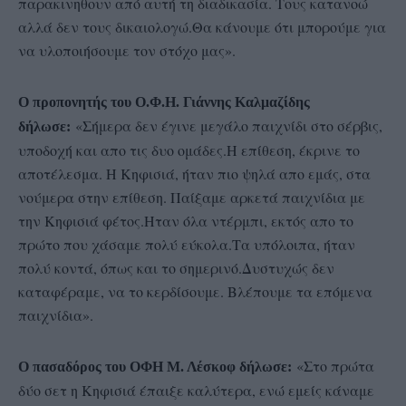
παρακινηθουν από αυτή τη διαδικασία. Τους κατανοώ
αλλά δεν τους δικαιολογώ.Θα κάνουμε ότι μπορούμε για
να υλοποιήσουμε τον στόχο μας».
Ο προπονητής του Ο.Φ.Η. Γιάννης Καλμαζίδης
«Σήμερα δεν έγινε μεγάλο παιχνίδι στο σέρβις,
δήλωσε:
υποδοχή και απο τις δυο ομάδες.Η επίθεση, έκρινε το
αποτέλεσμα. Η Κηφισιά, ήταν πιο ψηλά απο εμάς, στα
νούμερα στην επίθεση. Παίξαμε αρκετά παιχνίδια με
την Κηφισιά φέτος.Ηταν όλα ντέρμπι, εκτός απο το
πρώτο που χάσαμε πολύ εύκολα.Τα υπόλοιπα, ήταν
πολύ κοντά, όπως και το σημερινό.Δυστυχώς δεν
καταφέραμε, να το κερδίσουμε. Βλέπουμε τα επόμενα
παιχνίδια».
«Στο πρώτα
Ο πασαδόρος του ΟΦΗ Μ. Λέσκοφ δήλωσε:
δύο σετ η Κηφισιά έπαιξε καλύτερα, ενώ εμείς κάναμε