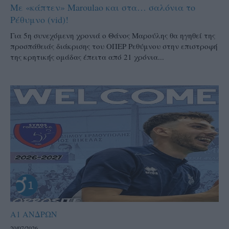
Με «κάπτεν» Maroulao και στα… σαλόνια το
Ρέθυμνο (vid)!
Για 5η συνεχόμενη χρονιά ο Θάνος Μαρούλης θα ηγηθεί της
προσπάθειάς διάκρισης του ΟΠΕΡ Ρεθύμνου στην επιστροφή
της κρητικής ομάδας έπειτα από 21 χρόνια...
Α1 ΑΝΔΡΩΝ
20/07/2026