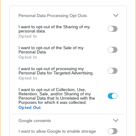
third parties.
στην Ιταλία Β’
Please note that this website/app uses one or more Google
Personal Data Processing Opt Outs
services and may gather and store information including but
06/08/2026
not limited to your visit or usage behaviour. You may click to
I want to opt-out of the Sharing of my
Η FIVB σχεδιάζει να διοργανώσει το Παγκόσμιο
personal data.
grant or deny consent to Google and its third-party tags to
Πρωτάθλημα τον Δεκέμβριο – Αντιδρούν οι σύλλογοι
Opted In
use your data for below specified purposes in below Google
consent section.
I want to opt-out of the Sale of my
Personal Data.
06/08/2026
Opted In
Έτοιμη για… υψηλές πτήσεις η Μπενφίκα του Ψάρρα
με τον «Ιπτάμενο Ολλανδό» Βίλτενμπουργκ
I want to opt-out of processing my
Personal Data for Targeted Advertising.
Opted In
05/08/2026
Ισόπαλο το πρωτο φιλικό τεστ της Εθνικής στο
I want to opt-out of Collection, Use,
Retention, Sale, and/or Sharing of my
Ουρμπίνο
Personal Data that Is Unrelated with the
Purposes for which it was collected.
Opted Out
05/08/2026
Προς στρατηγική συνεργασία ΠΑΣΑΠΠ και
Google consents
Πανεπιστημίου Πατρών
I want to allow Google to enable storage