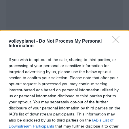
volleyplanet -
Do Not Process My Personal
Information
If you wish to opt-out of the sale, sharing to third parties, or
processing of your personal or sensitive information for
targeted advertising by us, please use the below opt-out
section to confirm your selection. Please note that after your
ΡΟΗ ΕΙΔΗΣΕΩΝ
opt-out request is processed you may continue seeing
interest-based ads based on personal information utilized by
07/08/2026
us or personal information disclosed to third parties prior to
«Αντίο» με ήττα για τις διεθνείς μας στο τουρνουά του
your opt-out. You may separately opt-out of the further
Ουρμπίνο
disclosure of your personal information by third parties on the
IAB’s list of downstream participants. This information may
also be disclosed by us to third parties on the
IAB’s List of
06/08/2026
Downstream Participants
that may further disclose it to other
Το πάλεψε μέχρι τέλους η Εθνική γυναικών κόντρα