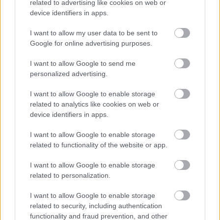
related to advertising like cookies on web or
device identifiers in apps.
I want to allow my user data to be sent to
ΓΝΩΜΕΣ
Google for online advertising purposes.
I want to allow Google to send me
personalized advertising.
ΠΕΝΥ ΡΟΝΤΟΓΙΑΝΝΗ
I want to allow Google to enable storage
11/03/2026
related to analytics like cookies on web or
Από την Περούτζια του 2000
στο σήμερα: Tο τρίτο
device identifiers in apps.
ευρωπαϊκό ραντεβού του
Παναθηναϊκού με την
I want to allow Google to enable storage
ιστορία
related to functionality of the website or app.
I want to allow Google to enable storage
related to personalization.
ΗΛΙΑΣ ΠΑΠΑΪΩΑΝΝΟΥ
08/03/2026
I want to allow Google to enable storage
Αναγνώριση και σεβασμός
related to security, including authentication
οι σημαντικότερες νίκες του
functionality and fraud prevention, and other