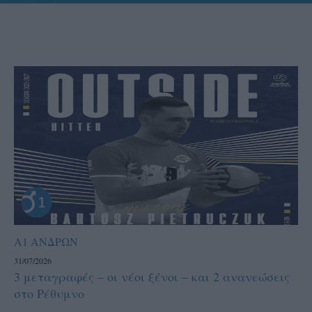
Α1 ΑΝΔΡΩΝ
31/07/2026
3 μεταγραφές – οι νέοι ξένοι – και 2 ανανεώσεις
στο Ρέθυμνο