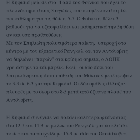
Η Κηφισιά μείωσε στο -4 από τον Φοίνικα που έχει το
πλεονέκτημα στους 3 αγώνες που απομένουν στο μίνι
πρωτάθλημα για τις θέσεις 5-7. Ο Φοίνικας θέλει 3
βαθμούς για να εξασφαλίσει και μαθηματικά την 5η θέση
αν και υπο προϋποθέσεις
Με τον Σπηλιώτη πολυτιμότερο παίκτη, υπεροχή στο
κέντρο με τον εξαιρετικό Ρανγκέλ και τον Αντόνοβιτς
να διηλώνει “παρών” στα κρίσιμα σημεία, ο ΑΟΠΚ
χρειάστηκε το τάι μπρέικ. Εκεί, οι δύο άσοι του
Σπυριούνη και η άουτ επίθεση του Μάκινεν μετέτρεψαν
το 3-3 σε 6-3 για την Κηφισιά. Οι δύο ομάδες άλλαξαν
πλευρές με το σκορ στο 8-5 μετά από έξυπνο πλασέ του
Αντόνοβιτς.
Η Κηφισιά συνέχισε να πατάει καλύτερα φτάνοντας
στο 12-7 και 14-9 με μπλοκ του Ρανγκέλ για να κλείσει
το σετ και το παιχνίδι με 15-9 με άσο του Οκοσάνοβιτς.