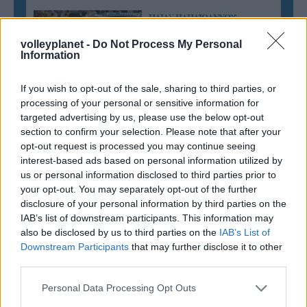
ΗΛΙΑΣ ΠΑΠΑΪΩΑΝΝΟΥ
08/03/2026
volleyplanet -
Do Not Process My Personal
Αναγνώριση και σεβασμός
Information
οι σημαντικότερες νίκες του
Α.Ο. Θήρας
If you wish to opt-out of the sale, sharing to third parties, or
processing of your personal or sensitive information for
targeted advertising by us, please use the below opt-out
section to confirm your selection. Please note that after your
opt-out request is processed you may continue seeing
interest-based ads based on personal information utilized by
us or personal information disclosed to third parties prior to
your opt-out. You may separately opt-out of the further
disclosure of your personal information by third parties on the
IAB’s list of downstream participants. This information may
also be disclosed by us to third parties on the
IAB’s List of
Downstream Participants
that may further disclose it to other
third parties.
Please note that this website/app uses one or more Google
Personal Data Processing Opt Outs
services and may gather and store information including but