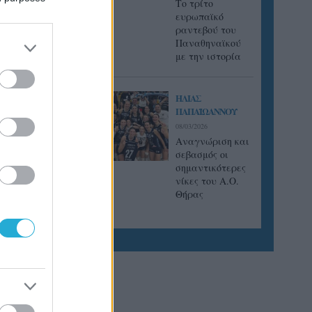
Tο τρίτο
ευρωπαϊκό
ραντεβού του
Παναθηναϊκού
με την ιστορία
ΗΛΙΑΣ
ΠΑΠΑΪΩΑΝΝΟΥ
08/03/2026
Αναγνώριση και
σεβασμός οι
σημαντικότερες
νίκες του Α.Ο.
Θήρας