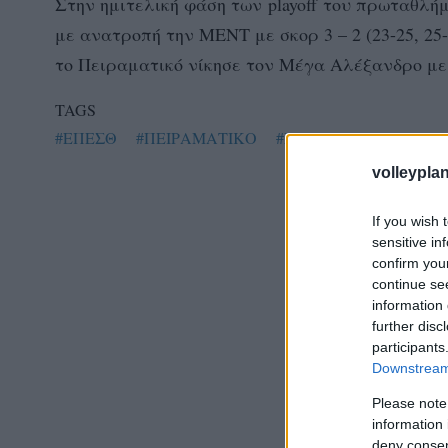
Στην ημιτελική φάση των playoff του πρωταθλή
με ανατροπή την ΜΕΝΤ με σκορ 3 – 2 (23-25, 25-
το Πειραματικό νίκησε τον Μέγα Αλέξανδρο με σκ
TAGS
#ΕΠΕΣΘ
#ΠΕΙΡΑΜΑΤΙΚΟ
#ΧΑΝΘ
volleyplan
If you wish 
sensitive in
confirm you
continue se
information 
further disc
participants
Downstream 
Please note
information 
deny consent