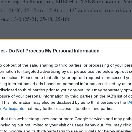
ματος της B εθνικής της ΕΠΕΣΘ, η ΧΑΝΘ απέκλεισε δύ
21, 24-26, 25-15 και 15-9) σε 113΄ λεπτά και στον άλλο
ορ 3-0 (25-21, 25-18, 25-16).
et -
Do Not Process My Personal Information
to opt-out of the sale, sharing to third parties, or processing of your per
formation for targeted advertising by us, please use the below opt-out s
r selection. Please note that after your opt-out request is processed y
eing interest-based ads based on personal information utilized by us or
disclosed to third parties prior to your opt-out. You may separately opt-
losure of your personal information by third parties on the IAB’s list of
. This information may also be disclosed by us to third parties on the
IA
Participants
that may further disclose it to other third parties.
 that this website/app uses one or more Google services and may gath
including but not limited to your visit or usage behaviour. You may click 
 to Google and its third-party tags to use your data for below specifi