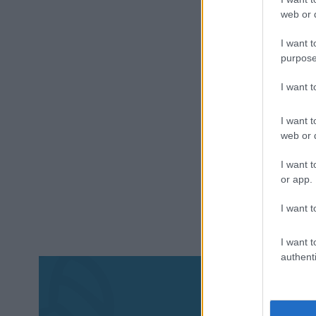
web or d
I want t
purpose
I want 
I want t
web or d
I want t
or app.
I want t
I want t
authenti
Aκολου
πα