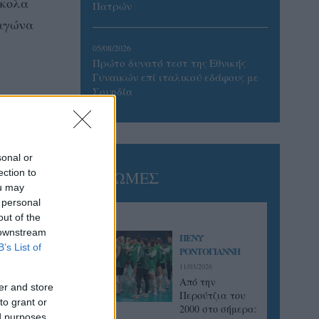
σκολα
Πατρών
 αγώνα
05/08/2026
Πρώτο δυνατό τεστ της Εθνικής
Γυναικών επί ιταλικού εδάφους με
Σουηδία
sonal or
ection to
ΓΝΩΜΕΣ
ou may
 personal
out of the
 downstream
ΠΕΝΥ
B’s List of
ΡΟΝΤΟΓΙΑΝΝΗ
11/03/2026
Από την
er and store
Περούτζια του
to grant or
2000 στο σήμερα:
ed purposes