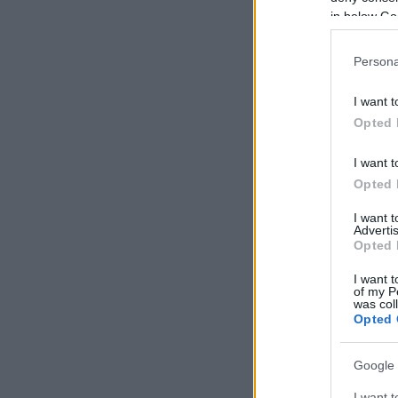
in below Go
Persona
I want t
Opted 
I want t
Opted 
I want 
Advertis
Opted 
I want t
of my P
was col
Opted 
Google 
I want t