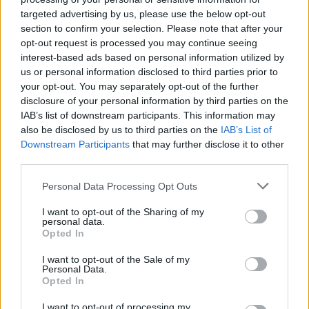
targeted advertising by us, please use the below opt-out
section to confirm your selection. Please note that after your
opt-out request is processed you may continue seeing
interest-based ads based on personal information utilized by
us or personal information disclosed to third parties prior to
your opt-out. You may separately opt-out of the further
disclosure of your personal information by third parties on the
IAB’s list of downstream participants. This information may
also be disclosed by us to third parties on the
IAB’s List of
Downstream Participants
that may further disclose it to other
third parties.
Please note that this website/app uses one or more Google
Personal Data Processing Opt Outs
services and may gather and store information including but
05/11/2018
not limited to your visit or usage behaviour. You may click to
I want to opt-out of the Sharing of my
CHALLENGE CUP
personal data.
grant or deny consent to Google and its third-party tags to
Με ψυχολογία η Σαντορίνη
Opted In
use your data for below specified purposes in below Google
Με ανεβασμένη ψυχολογία και άριστο κλίμα
consent section.
I want to opt-out of the Sale of my
προετοιμάζεται η Σαντορίνη για το φετινό της Ευρωπαϊκό
Personal Data.
Opted In
ντεμπούτο στο Challenge Cup καθώς οι «κυανόλευκες» του
Μπράνκο Γκάϊτς βρίσκονται στην τελική ευθεία για την
I want to opt-out of processing my