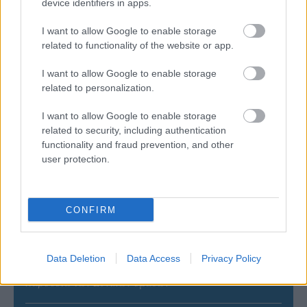
device identifiers in apps.
I want to allow Google to enable storage
related to functionality of the website or app.
I want to allow Google to enable storage
related to personalization.
I want to allow Google to enable storage
related to security, including authentication
functionality and fraud prevention, and other
ΡΟΗ ΕΙΔΗΣΕΩΝ
user protection.
09/08/2026
Φοίνικας Σύρου: Ο Δεναξάς άμεσος συνεργάτης του
CONFIRM
Χατζηαντωνίου
08/08/2026
Data Deletion
Data Access
Privacy Policy
Δείπνο της ΕΟΠΕ προς τιμήν του Ισίδωρου Κούβελου
παρουσία των Εθνικών ομάδων