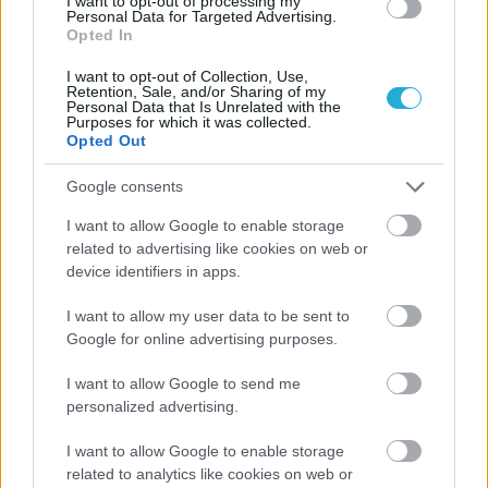
I want to opt-out of processing my
τριών πρώην άσων του... Ολυμπιακού, που έριξε την αυλαία
Personal Data for Targeted Advertising.
ης
της 9
αγωνιστικής του ρουμανικού πρωταθλήματος.
Opted In
I want to opt-out of Collection, Use,
Retention, Sale, and/or Sharing of my
Personal Data that Is Unrelated with the
Purposes for which it was collected.
Opted Out
Google consents
I want to allow Google to enable storage
related to advertising like cookies on web or
device identifiers in apps.
I want to allow my user data to be sent to
Google for online advertising purposes.
I want to allow Google to send me
personalized advertising.
I want to allow Google to enable storage
related to analytics like cookies on web or