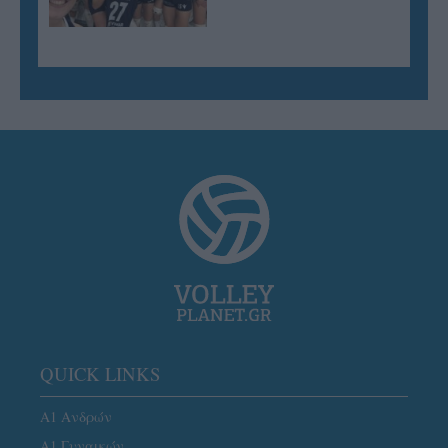
QUICK LINKS
Α1 Ανδρών
Α1 Γυναικών