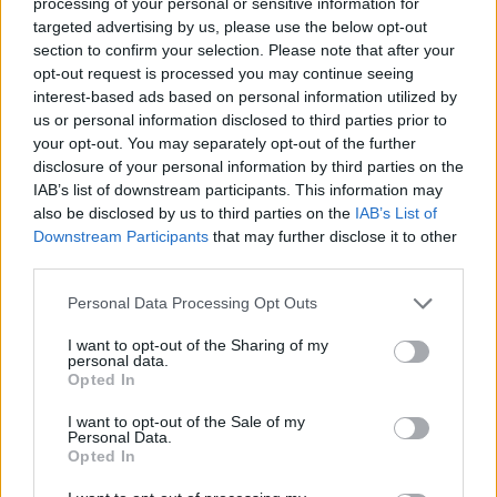
processing of your personal or sensitive information for
targeted advertising by us, please use the below opt-out
section to confirm your selection. Please note that after your
opt-out request is processed you may continue seeing
interest-based ads based on personal information utilized by
us or personal information disclosed to third parties prior to
your opt-out. You may separately opt-out of the further
disclosure of your personal information by third parties on the
IAB’s list of downstream participants. This information may
also be disclosed by us to third parties on the
IAB’s List of
Downstream Participants
that may further disclose it to other
third parties.
Please note that this website/app uses one or more Google
Personal Data Processing Opt Outs
services and may gather and store information including but
not limited to your visit or usage behaviour. You may click to
I want to opt-out of the Sharing of my
personal data.
grant or deny consent to Google and its third-party tags to
01/12/2015
ΔΙΕΘΝΗ
Opted In
use your data for below specified purposes in below Google
Σούπερ Εύα παρά την ήττα (vid)!
consent section.
I want to opt-out of the Sale of my
Η καλύτερη φετινή εμφάνιση της Εύας Χανταβα με την
Personal Data.
Opted In
Ταργκοβίστε, δεν στάθηκε αρκετή στην οικοδέσποινα ομάδα
για να κερδίσει την Άλμπα Μπλάι, στο χθεσινό ντέρμπι