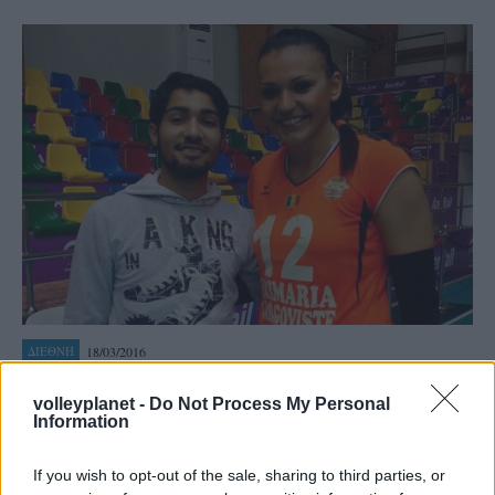
18/03/2016
ΔΙΕΘΝΗ
Στα δύσκολα η Χαντάβα
volleyplanet -
Do Not Process My Personal
Κόντρα στις πρώην ερυθρόλευκες άσους του Ολυμπιακού
Information
και νυυν της Μπλάι, Βέσοβιτς, Μποσκάτσι θα διεκδικήσει η
Ελληνίδα διεθνής άσος της Ταργκοβίστε την πρόκριση στον
If you wish to opt-out of the sale, sharing to third parties, or
τελικό του Κυπέλλου...