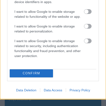
device identifiers in apps.
I want to allow Google to enable storage
related to functionality of the website or app.
I want to allow Google to enable storage
related to personalization.
I want to allow Google to enable storage
related to security, including authentication
functionality and fraud prevention, and other
ΡΟΗ ΕΙΔΗΣΕΩΝ
user protection.
07/08/2026
«Αντίο» με ήττα για τις διεθνείς μας στο τουρνουά του
CONFIRM
Ουρμπίνο
06/08/2026
Data Deletion
Data Access
Privacy Policy
Το πάλεψε μέχρι τέλους η Εθνική γυναικών κόντρα
στην Ιταλία Β’