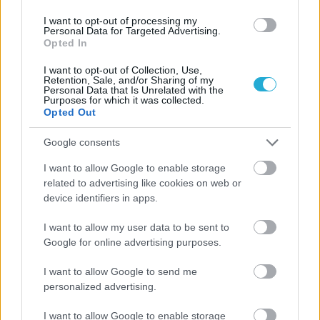
I want to opt-out of processing my
Personal Data for Targeted Advertising.
Opted In
I want to opt-out of Collection, Use,
Retention, Sale, and/or Sharing of my
Personal Data that Is Unrelated with the
Purposes for which it was collected.
Opted Out
17/04/2016
ΕΝΩΣΕΙΣ-ΑΚΑΔΗΜΙΕΣ
Νίκη Πορφύρα κόντρα στο Αιγάλεω
Google consents
Την ήττα με 2-1 από τον Πορφύρα γνώρισε το Αιγάλεω
I want to allow Google to enable storage
στον πρώτο πρωινό Κυριακάτικο αγώνα του στο τουρνουά
related to advertising like cookies on web or
της Ευρυάλης ενώ το βράδυ στις 21.00 θα αντιμετωπίσει το
device identifiers in apps.
τελευταίο παιχνίδι του τουρνουά την Αγγλική Polonia
London.
I want to allow my user data to be sent to
Google for online advertising purposes.
I want to allow Google to send me
personalized advertising.
I want to allow Google to enable storage