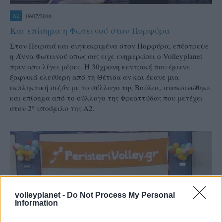
19/07/2016
A2
Και επίσημα η Φωτεινού στον Πορφύρα
Στον Πειραιά και συγκεκριμένα στον Πορφύρα, επέστρεψε
η Άννα Φωτεινού οπως σας ειχε ενημερώσει ο Volleyplanet
πριν απο λίγες μέρες. Η 30χρονη κεντρική που έμεινε
ξαφνικά ελεύθερη από τη Θέτιδα αν και έκανε μια
εκπληκτική σεζόν με το σύλλογο της Βούλας, ανακοινώθηκε
και επίσημα από το σύλλογο της Φρεαττύδας που μετέχει
ο
στον 2
υποόμιλο της Α2.
volleyplanet -
Do Not Process My Personal
Information