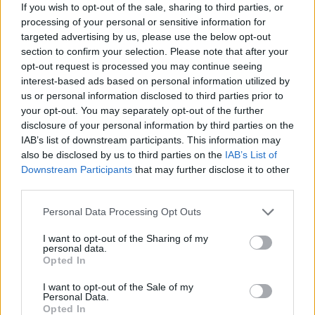
If you wish to opt-out of the sale, sharing to third parties, or
processing of your personal or sensitive information for
targeted advertising by us, please use the below opt-out
section to confirm your selection. Please note that after your
opt-out request is processed you may continue seeing
23/05/2016
ΕΝΩΣΕΙΣ-ΑΚΑΔΗΜΙΕΣ
interest-based ads based on personal information utilized by
us or personal information disclosed to third parties prior to
«Κούπα» στις Παγκορασίδες Α’ της Ηλιούπολης
your opt-out. You may separately opt-out of the further
Τα κορίτσια της Ηλιούπολης πανηγύρισαν την κατάκτηση
disclosure of your personal information by third parties on the
του τίτλου των παγκορασίδων Α΄ στην τελική φάση του
IAB’s list of downstream participants. This information may
Πρωταθλήματος της Ένωσης Σωματείων Πετοσφαίρισης
also be disclosed by us to third parties on the
IAB’s List of
Δυτικής Αττικής (Ε.Σ.ΠΕ.Δ.Α.). Την 3η θέση κατέκτησε ο
Downstream Participants
that may further disclose it to other
Πορφύρας, ενώ MVP της εξαιρετικής διοργάνωσης
third parties.
αναδείχθηκε η Μποκή της θριαμβεύτριας ομάδας.
Please note that this website/app uses one or more Google
Personal Data Processing Opt Outs
services and may gather and store information including but
not limited to your visit or usage behaviour. You may click to
I want to opt-out of the Sharing of my
personal data.
grant or deny consent to Google and its third-party tags to
Opted In
use your data for below specified purposes in below Google
consent section.
I want to opt-out of the Sale of my
Personal Data.
Opted In