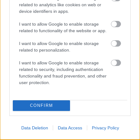
related to analytics like cookies on web or
device identifiers in apps.
I want to allow Google to enable storage
related to functionality of the website or app.
I want to allow Google to enable storage
related to personalization.
I want to allow Google to enable storage
29/02/2016
Α1 ΓΥΝΑΙΚΩΝ
related to security, including authentication
Πορφύρας: «Θα ξανάλθουμε στην Α1»
functionality and fraud prevention, and other
user protection.
Tο πικρό ποτήρι του υποβιβασμού ήπιε στην Ηλιούπολη, ο
Πορφύρας. Το νεοφώτιστο σωματείο της Φρεαττύδας που
αγωνίστηκε κάτω από συνθήκες εκτάκτου ανάγκης στην Α1
και έκανε αισθητή την παρουσία της στην κατηγορία με
CONFIRM
ήθος, αξιοπρέπεια, ελληνικό ρόστερ και έδειξε σεβασμό στο
άθλημα του βόλεϊ και την φανέλα του, πήρε οριστικά τον
δρόμο προς την Α2.
Data Deletion
Data Access
Privacy Policy