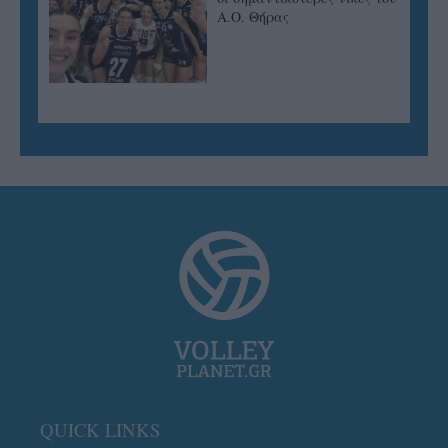
Α.Ο. Θήρας
QUICK LINKS