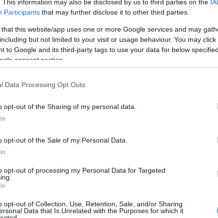
. This information may also be disclosed by us to third parties on the
IA
Participants
that may further disclose it to other third parties.
19/03/2021
ΕΥΡΩΠΑΙΚΕΣ ΔΙΟΡΓΑΝΩΣΕΙΣ
CEV Cup: Βήμα… κούπας για τους Μοσχοβίτες
 that this website/app uses one or more Google services and may gath
including but not limited to your visit or usage behaviour. You may click 
Tο πρώτο βήμα για την κατάκτηση του φετινού CEV Cup ανδρών
 to Google and its third-party tags to use your data for below specifi
ρωσική Ντιναμό Μόσχας που επικράτησε με 3-2 (26-28, 25:-8, 20-2
ogle consent section.
15- 9) σετ της Ζενίτ Αγίας Πετρούπολης στον πρώτο “εμφύλιο” 
της διοργάνωσης, που για πρώτη φορά, δύο ρωσικοί σύλλογοι πα
στον τελικό του δεύτερου πιο σημαντικού ευρωπαϊκού κυπέλλου
l Data Processing Opt Outs
o opt-out of the Sharing of my personal data.
In
o opt-out of the Sale of my Personal Data.
In
04/03/2021
CEV CUP
«Χρυσή» φιναλίστ η Ζενίτ Αγίας Πετρούπολης στο C
to opt-out of processing my Personal Data for Targeted
ing.
In
H ρωσική Ζενίτ Αγίας Πετρούπολης είναι από χθες η πρώτη φινα
CEV Cup ανδρών παρά την ήττα της στο Βέλγιο με 3-0 (25-23, 25-
o opt-out of Collection, Use, Retention, Sale, and/or Sharing
19) από την γηπεδούχο Γκρένιαρντ Μαασέικ, καθώς κέρδισε με 1
ersonal Data that Is Unrelated with the Purposes for which it
“χρυσό” σετ στο β’ ματς των ημιτελικών της φετινής διοργάνωση
lected.