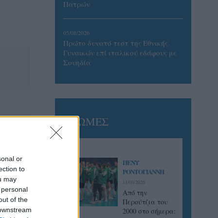
Πατρών
05/08/2026
Πρώτο δυνατό τεστ της Εθνικής
Γυναικών επί ιταλικού εδάφους με
Σουηδία
ΓΝΩΜΕΣ
sonal or
ΠΕΝΥ
ection to
ΡΟΝΤΟΓΙΑΝΝΗ
ou may
11/03/2026
 personal
Από την
out of the
Περούτζια του
 downstream
2000 στο σήμερα: