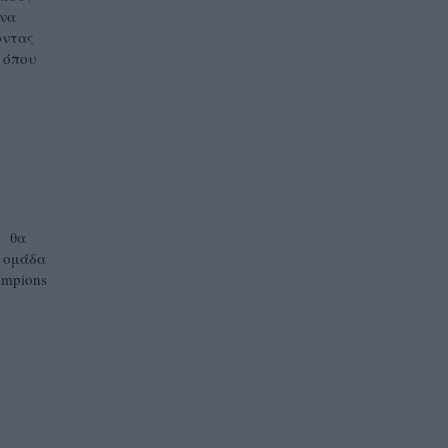
 να
οντας
 όπου
, θα
ι ομάδα
ampions