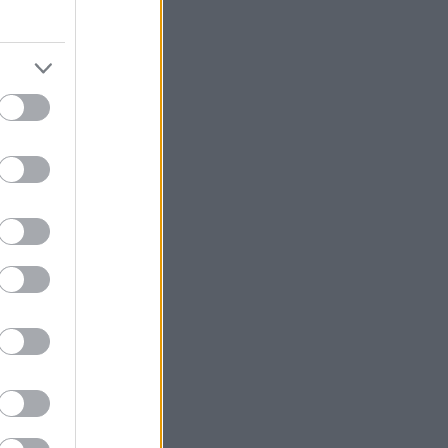
(video)
ου CEV
ναίκες
ς 3-