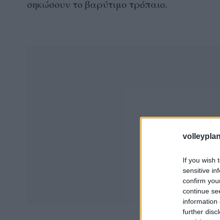
σηκώσουν το βαρύτιμο τρόπαιο.
volleyplan
If you wish 
sensitive in
confirm you
continue se
information 
further disc