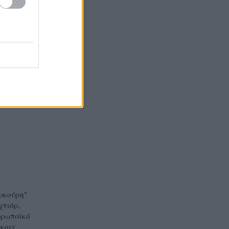
όντρα
ημένης
ν θα
ρκούρη"
χτιόρ,
υρωπαϊκό
ρκους