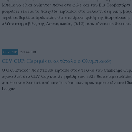
Μπέμε να είναι ανίκητος πάνω στο φιλέ και τον Έμι Τερβαπόρτι
μοιράζει τέλεια το παιχνίδι, έφτασαν στο ρελαντί στη νίκη, βάζ
γερά τα θεμέλια πρόκρισης στην επόμενη φάση της διοργάνωσης,
πλέον στη ρεβάνς της Λευκορωσίας (5/12), αρκούνται σε δυο σετ.
29/06/2018
CEV CUP
CEV CUP: Περιμένει αντίπαλο ο Ολυμπιακός
Ο Ολυμπιακός που πέρυσι έφτασε στον τελικό του Challenge Cup
αγωνιστεί στο CEV Cup και στη φάση των «32» θα αντιμετωπίσε
που θα αποκλειστεί από τον 1ο γύρο των προκριματικών του Ch
League.