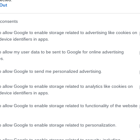
Out
consents
o allow Google to enable storage related to advertising like cookies on
evice identifiers in apps.
o allow my user data to be sent to Google for online advertising
26/03/2019
CEV CUP
s.
CEV Cup: Φινετσάτη κούπα για την Μπούστο Αρσίτσιο 
to allow Google to send me personalized advertising.
Βραδιά... 100% ιταλικού βόλεϊ αφού λίγο μετά την κατάκτηση τ
Cup από την Τρεντίνο στους άντρες, η Μπούστο Αρσίτσιο στις γυ
σήκωσε τον τρίτο της τίτλο στο θεσμό (2010, 2012), επικρατώντα
o allow Google to enable storage related to analytics like cookies on
1 (25-27, 25-19, 25-23, 25-20) της ρουμανικής Άλμπα Μπλαζ.
evice identifiers in apps.
o allow Google to enable storage related to functionality of the website
o allow Google to enable storage related to personalization.
o allow Google to enable storage related to security, including