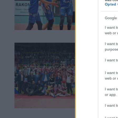
Opted 
Google 
I want t
web or d
I want t
purpose
I want 
I want t
web or d
I want t
or app.
I want t
I want t