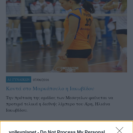
07/06/2016
Α1 ΓΥΝΑΙΚΩΝ
Κοντά στο Μαρκόπουλο η Ιακωβίδου
Την πρόταση της ομάδας των Μεσογείων φαίνεται να
προτιμά τελικά η διεθνής λίμπερο του Άρη, Ηλιάνα
Ιακωβίδου.
volleyplanet -
Do Not Process My Personal