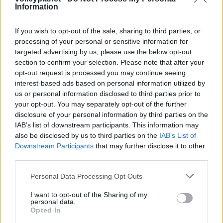
Information
If you wish to opt-out of the sale, sharing to third parties, or
processing of your personal or sensitive information for
targeted advertising by us, please use the below opt-out
section to confirm your selection. Please note that after your
opt-out request is processed you may continue seeing
interest-based ads based on personal information utilized by
us or personal information disclosed to third parties prior to
your opt-out. You may separately opt-out of the further
disclosure of your personal information by third parties on the
IAB’s list of downstream participants. This information may
05/05/2016
DARK ROOM
also be disclosed by us to third parties on the
IAB’s List of
Και το λίμπερο έχει ψυχή (vid)!
Downstream Participants
that may further disclose it to other
third parties.
για τρίτη συνεχόμενη
Η Δρέσδη κατέκτησε τον πρωτάθλημα
χρονιά και πώς να μην τον κάνει όταν στον τελευταίο
Please note that this website/app uses one or more Google
Personal Data Processing Opt Outs
τελικό μέχρι και το λίμπερο κατάφερε να κερδίσει πόντο
services and may gather and store information including but
απέναντι στη μαχητική Στουτγκάρδη!
not limited to your visit or usage behaviour. You may click to
I want to opt-out of the Sharing of my
personal data.
grant or deny consent to Google and its third-party tags to
Opted In
use your data for below specified purposes in below Google