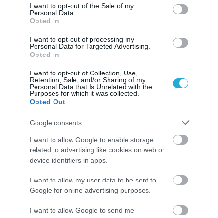
consent section.
I want to opt-out of the Sale of my
Personal Data.
Opted In
I want to opt-out of processing my
Personal Data for Targeted Advertising.
Opted In
I want to opt-out of Collection, Use,
Retention, Sale, and/or Sharing of my
Personal Data that Is Unrelated with the
Purposes for which it was collected.
Opted Out
Google consents
I want to allow Google to enable storage
related to advertising like cookies on web or
device identifiers in apps.
17/07/2015
BEACH VOLLEY
Γέλασαν τελευταία και… καλύτερα τα λίμπερο
I want to allow my user data to be sent to
Την τιμητική τους έχουν τα λίμπερο στην Σκόπελο, αφού
Google for online advertising purposes.
μετά τη συμμετοχή των Νικήτα Εφραιμίδη και Θοδωρή
I want to allow Google to send me
Τσαδήμα στο κυρίως ταμπλό των ανδρών του Μasters