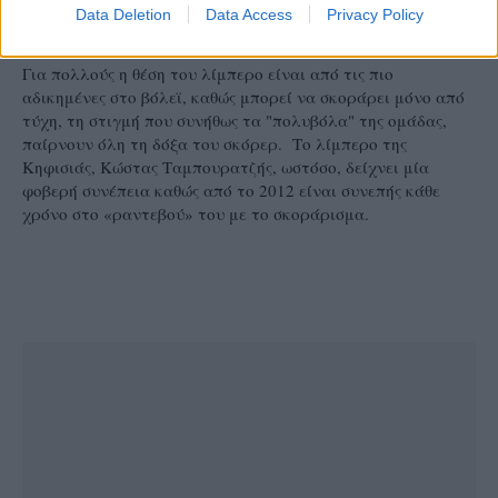
07/01/2015
Α1 ΑΝΔΡΩΝ
Data Deletion
Data Access
Privacy Policy
Σκοράρει με το… σταγονόμετρο
Για πολλούς η θέση του λίμπερο είναι από τις πιο
αδικημένες στο βόλεϊ, καθώς μπορεί να σκοράρει μόνο από
τύχη, τη στιγμή που συνήθως τα "πολυβόλα" της ομάδας,
παίρνουν όλη τη δόξα του σκόρερ. Το λίμπερο της
Κηφισιάς, Κώστας Ταμπουρατζής, ωστόσο, δείχνει μία
φοβερή συνέπεια καθώς από το 2012 είναι συνεπής κάθε
χρόνο στο «ραντεβού» του με το σκοράρισμα.