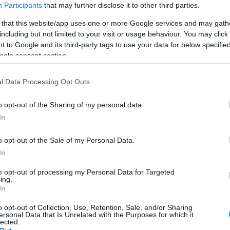
Participants
that may further disclose it to other third parties.
 that this website/app uses one or more Google services and may gath
including but not limited to your visit or usage behaviour. You may click 
 to Google and its third-party tags to use your data for below specifi
ogle consent section.
l Data Processing Opt Outs
o opt-out of the Sharing of my personal data.
In
o opt-out of the Sale of my Personal Data.
In
to opt-out of processing my Personal Data for Targeted
ing.
ιτεί τα κάρβουνα και οι σούβλες πήραν φωτιά κ
In
 δημοσιογράφοι τίμησαν τις παραδόσεις από τον 
o opt-out of Collection, Use, Retention, Sale, and/or Sharing
ersonal Data that Is Unrelated with the Purposes for which it
lected.