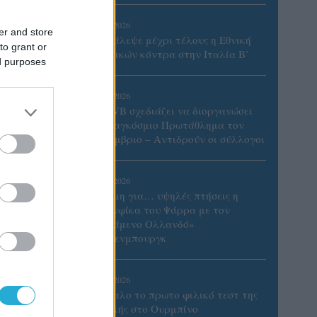
06/08/2026
er and store
Το πάλεψε μέχρι τέλους η Εθνική
to grant or
γυναικών κόντρα στην Ιταλία Β’
ed purposes
06/08/2026
Η FIVB σχεδιάζει να διοργανώσει
το Παγκόσμιο Πρωτάθλημα τον
Δεκέμβριο – Αντιδρούν οι σύλλογοι
06/08/2026
Έτοιμη για… υψηλές πτήσεις η
Μπενφίκα του Ψάρρα με τον
«Ιπτάμενο Ολλανδό»
Βίλτενμπουργκ
αθώς
Έβρο
05/08/2026
Ισόπαλο το πρωτο φιλικό τεστ της
Εθνικής στο Ουρμπίνο