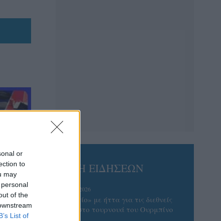
sonal or
ection to
ΡΟΗ ΕΙΔΗΣΕΩΝ
ou may
 personal
07/08/2026
out of the
«Αντίο» με ήττα για τις διεθνείς
 downstream
μας στο τουρνουά του Ουρμπίνο
B’s List of