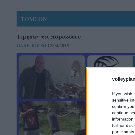
ΤΟΜΣΟΝ
Τίμησαν τις παραδόσεις
12/04/2015
DARK ROOM
volleyplan
If you wish 
sensitive in
confirm you
continue se
information 
further disc
participants