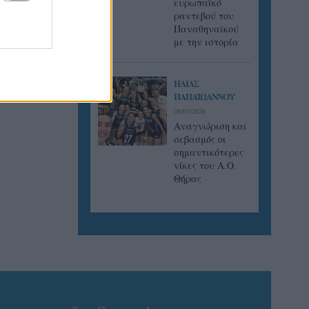
ευρωπαϊκό
ραντεβού του
Παναθηναϊκού
τιάδας
με την ιστορία
ιάς και
α έπειτα
ΗΛΙΑΣ
ΠΑΠΑΪΩΑΝΝΟΥ
08/03/2026
Αναγνώριση και
σεβασμός οι
σημαντικότερες
νίκες του Α.Ο.
Θήρας