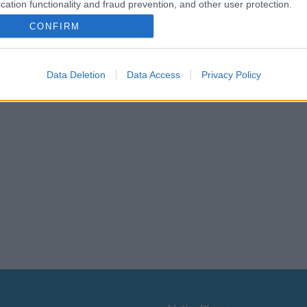
cation functionality and fraud prevention, and other user protection.
Επέστρεψε με νίκη
CONFIRM
Μπορεί να προηγήθηκε με 2-0, ωστόσο ο Αθλητικός Όμιλος Ορεσ
χρειάστηκε το τάϊ-μπρέϊκ προκειμένου να επικρατήσει της Κηφισ
να ξεκινήσει νικηφόρα την επιστροφή του στην μεγάλη κατηγορί
Data Deletion
Data Access
Privacy Policy
από 7 χρόνια απουσίας.