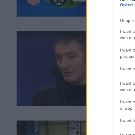
Opted 
Google 
I want t
web or d
I want t
purpose
I want 
I want t
web or d
I want t
or app.
I want t
I want t