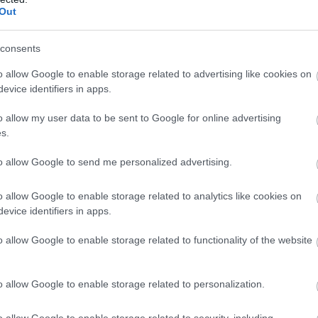
Out
consents
o allow Google to enable storage related to advertising like cookies on
26/10/2017
Α1 ΑΝΔΡΩΝ
evice identifiers in apps.
«Έφυγε» απ’ τη ζωή ο Ντάμπιτς
o allow my user data to be sent to Google for online advertising
Σε ηλικία 54 ετών ο Σέρβος πρώην άσος του ΠΑΟΚ έχασε τη μάχ
s.
καρκίνο και η πρώην του ομάδα εξέφρασε με ανακοίνωσή της τα
της συλλυπητήρια. Η κηδεία του Ντάμπιτς θα πραγματοποιηθεί 
to allow Google to send me personalized advertising.
ιδιαίτερη πατρίδα του το μεσημέρι της 28ης Οκτωβρίου.
o allow Google to enable storage related to analytics like cookies on
evice identifiers in apps.
o allow Google to enable storage related to functionality of the website
o allow Google to enable storage related to personalization.
01/10/2017
Α1 ΑΝΔΡΩΝ
Έγραψε ιστορία ο Εθνικός
o allow Google to enable storage related to security, including