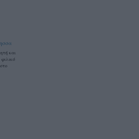
ησσα
τητή και
 φιλικό
 στο