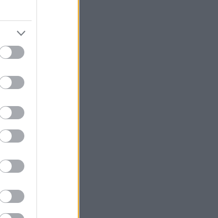
η με τον
 θερμά
στην