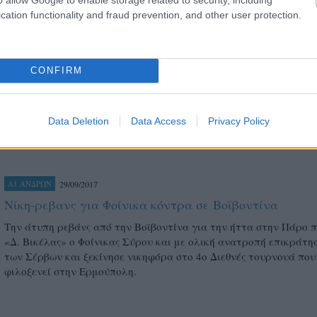
cation functionality and fraud prevention, and other user protection.
Εντυπωσιακός ήταν ο Εθνικός Πειραιώς κόντρα στην Βοϊβοντίνα 
ημέρα του τουρνουά της Σύρου, καθώς οι «κυανόλευκοι» του Σά
επικράτησαν 3-2 των Σέρβων και έγραψαν ιστορία με την πρώτη
νίκη σε διεθνές επίπεδο.
CONFIRM
Data Deletion
Data Access
Privacy Policy
29/09/2017
Α1 ΑΝΔΡΩΝ
Νίκη-ρεβανς για Φοίνικα κόντρα σε Βοϊβοντίνα
Την άτυπη ρεβάνς από την Βοϊβοντίνα για την ήττα στην Πάρο 
«Δ. Βικέλας» ο Φοίνικας Σύρου και με ολική ανατροπή επικράτησ
των Σέρβων και ξεκίνησε νικηφόρα στο 4ο Διεθνές τουρνουά που
φιλοξενεί στην Ερμούπολη.