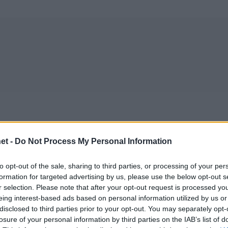
et -
Do Not Process My Personal Information
to opt-out of the sale, sharing to third parties, or processing of your per
formation for targeted advertising by us, please use the below opt-out s
r selection. Please note that after your opt-out request is processed y
eing interest-based ads based on personal information utilized by us or
disclosed to third parties prior to your opt-out. You may separately opt-
15/09/2018
Α1 ΑΝΔΡΩΝ
losure of your personal information by third parties on the IAB’s list of
Φιλική ήττα στο τάι μπρέικ για τον ΠΑΟΚ