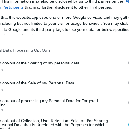
. This information may also be disclosed by us to third parties on the
IA
Participants
that may further disclose it to other third parties.
Ο ΠΑΟΚ γνώρισε τη δεύτερη ήττα του στο φιλικό τουρνουά Memo
Velikana, αυτή τη φορά από την οικοδέσποινα Βοϊβοντίνα στο τά
 that this website/app uses one or more Google services and may gath
including but not limited to your visit or usage behaviour. You may click 
 to Google and its third-party tags to use your data for below specifi
ogle consent section.
l Data Processing Opt Outs
o opt-out of the Sharing of my personal data.
In
13/09/2018
Α1 ΑΝΔΡΩΝ
o opt-out of the Sale of my Personal Data.
Στο Νόβισαντ ο ΠΑΟΚ
In
Στη Σερβία και τουρνουά της Βοϊβοντίνα στο Νόβισαντ θα συμμ
από την Παρασκευή έως την Κυριακή ο ΠΑΟΚ ο οποίος εκτός τω
to opt-out of processing my Personal Data for Targeted
ing.
«ερυθρολεύκων» θα αντιμετωπίσει και τις ACH Volley Λουμπλιά
In
Κάμνικ από την Σλοβενία σε δυνατά φιλικά προετοιμασίας.
o opt-out of Collection, Use, Retention, Sale, and/or Sharing
ersonal Data that Is Unrelated with the Purposes for which it
lected.