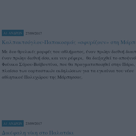
27/09/2017
Α1 ΑΝΔΡΩΝ
Καλπακτσόγλου-Παπακοσμάς «σφυρίζουν» στη Μάρπ
Με δυο θρυλικές μορφές του αθλήματος, έναν πρώην διεθνή διαι
έναν πρώην διεθνή άσο, και νυν ρέφερι, θα διεξαχθεί το αποψινό
Φοίνικα Σύρου-Βοϊβοντίνα, που θα πραγματοποιηθεί στην Πάρο,
πλαίσιο των εορταστικών εκδηλώσεων για τα εγκαίνια του νέου
αθλητικού Πολυχώρου της Μάρπησσας.
23/09/2017
Α1 ΑΝΔΡΩΝ
Δικέφαλη νίκη στο Παλατάκι