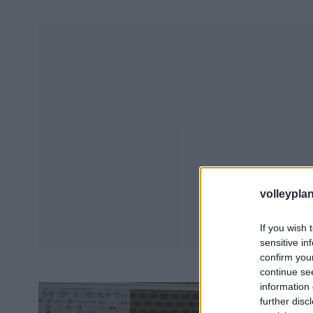
volleyplan
If you wish 
sensitive in
confirm you
continue se
information 
further disc