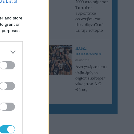
B’s List of
2000 στο σήμερα:
Tο τρίτο
rijal
ευρωπαϊκό
ι μπρέικ.
er and store
ραντεβού του
Παναθηναϊκού
to grant or
με την ιστορία
ed purposes
ΗΛΙΑΣ
ΠΑΠΑΪΩΑΝΝΟΥ
08/03/2026
Αναγνώριση και
σεβασμός οι
σημαντικότερες
νίκες του Α.Ο.
Θήρας
ετάσχει
ν
να και