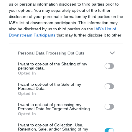
us or personal information disclosed to third parties prior to
"Κάθε χρόνο και καλύτερο" το τουρνουά Beach Volley North
your opt-out. You may separately opt-out of the further
Area Circuit, καθώς το πέσιμο της αυλαίας της 10ης χρονιάς
disclosure of your personal information by third parties on the
βρήκε βρήκε την περασμένη Κυριακή στην Επανωμή τους
IAB’s list of downstream participants. This information may
Νoah/Ευγενίδη και Κοτέογλου/Βελίκοβα αγκαλιασμένους
also be disclosed by us to third parties on the
IAB’s List of
στο ψηλότερο σκαλί του βάθρου "μεθυσμένους" από τις
Downstream Participants
that may further disclose it to other
σαμπάνιες της επιτυχίας.
third parties.
Please note that this website/app uses one or more Google
Personal Data Processing Opt Outs
services and may gather and store information including but
not limited to your visit or usage behaviour. You may click to
I want to opt-out of the Sharing of my
personal data.
grant or deny consent to Google and its third-party tags to
Opted In
use your data for below specified purposes in below Google
consent section.
I want to opt-out of the Sale of my
Personal Data.
Opted In
I want to opt-out of processing my
Personal Data for Targeted Advertising.
Opted In
I want to opt-out of Collection, Use,
Retention, Sale, and/or Sharing of my