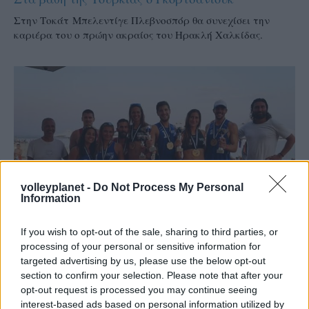
Στην Τοκάτ Μπελεντίγε Πλεβνοσπόρ θα συνεχίσει την
καριέρα του ο πρώην ακραίος του Ηρακλή Χαλκίδας.
volleyplanet -
Do Not Process My Personal
Information
If you wish to opt-out of the sale, sharing to third parties, or
processing of your personal or sensitive information for
targeted advertising by us, please use the below opt-out
12/08/2016
BEACH VOLLEY
section to confirm your selection. Please note that after your
Το «10 το καλό» του North Area παίχθηκε στην
opt-out request is processed you may continue seeing
Επανωμή (fot-vid)
interest-based ads based on personal information utilized by