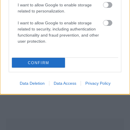
I want to allow Google to enable storage
related to personalization.
I want to allow Google to enable storage
related to security, including authentication
19/09/2015
ΔΙΟΙΚΗΤΙΚΑ ΝΕΑ
functionality and fraud prevention, and other
Δέκα παίκτες «μπλοκάρουν» τον «Γηραιό»
user protection.
Ενημέρωση, εξέδωσε ο Πανελλήνιος Σύνδεσμος
Αμειβόμενων Πετοσφαιριστών που αφορά την πρόσφατη
συζήτηση της Επιτροπής Επαγγελματικού Αθλητισμού για
CONFIRM
την υπόθεση αδειοδότησης του ΤΑΑ Ηρακλής Πετοσφαίριση
2015, όπου δέκα πρώην αθλητές του Γ.Σ Ηρακλής,
κατέθεσαν προσφυγή με την οποία ζητούν να μη δοθεί
Data Deletion
Data Access
Privacy Policy
πιστοποιητικό συμμετοχής στο «γηραιό» .