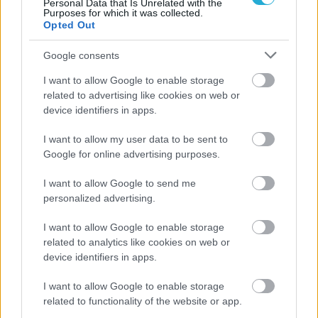
Personal Data that Is Unrelated with the
Purposes for which it was collected.
16/01/2016
A2
Opted Out
«Παλίρροια» ο Ηρακλής 3-1 την ΑΕΚ
Google consents
Με ηγέτη τον εκπληκτικό 30 χρονο, Ζένια Γκόρτσανιουκ
που έχει διπλή υπηκοότητα (ελληνική-ουκρανική), ο
I want to allow Google to enable storage
Ηρακλής Χαλκίδας σε ένα παιχνίδι διαφήμιση για την Α2,
related to advertising like cookies on web or
λύγισε την ΑΕΚ με 3-1, στο κλειστό της Κάνηθου, πήρε
device identifiers in apps.
«καθαρό» τρίποντο και παγιώθηκε στη δεύτερη θέση (30 β),
δύο βαθμούς πίσω από τον πρωτοπόρο Κύζικο που νίκησε
I want to allow my user data to be sent to
την Αργυρούπολη με 3-0.
Google for online advertising purposes.
I want to allow Google to send me
personalized advertising.
I want to allow Google to enable storage
related to analytics like cookies on web or
device identifiers in apps.
I want to allow Google to enable storage
related to functionality of the website or app.