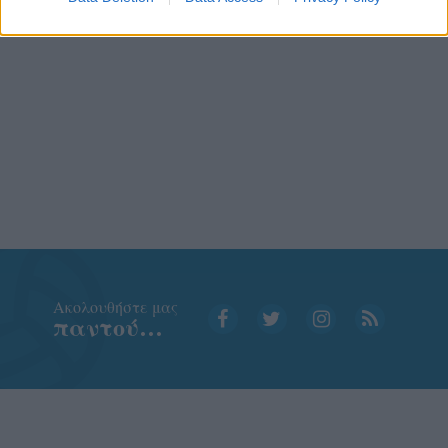
Aκολουθήστε μας
παντού…