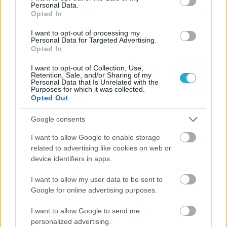
Personal Data.
ΓΝΩΜΕΣ
Opted In
I want to opt-out of processing my
Personal Data for Targeted Advertising.
Opted In
ΠΕΝΥ ΡΟΝΤΟΓΙΑΝΝΗ
11/03/2026
I want to opt-out of Collection, Use,
Retention, Sale, and/or Sharing of my
Από την Περούτζια του 2000
Personal Data that Is Unrelated with the
στο σήμερα: Tο τρίτο
Purposes for which it was collected.
ευρωπαϊκό ραντεβού του
Opted Out
Παναθηναϊκού με την
ιστορία
Google consents
I want to allow Google to enable storage
related to advertising like cookies on web or
ΗΛΙΑΣ ΠΑΠΑΪΩΑΝΝΟΥ
device identifiers in apps.
08/03/2026
Αναγνώριση και σεβασμός
I want to allow my user data to be sent to
οι σημαντικότερες νίκες του
Google for online advertising purposes.
Α.Ο. Θήρας
I want to allow Google to send me
personalized advertising.