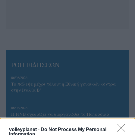
ΡΟΗ ΕΙΔΗΣΕΩΝ
06/08/2026
Το πάλεψε μέχρι τέλους η Εθνική γυναικών κόντρα
στην Ιταλία Β’
06/08/2026
Η FIVB σχεδιάζει να διοργανώσει το Παγκόσμιο
Πρωτάθλημα τον Δεκέμβριο – Αντιδρούν οι σύλλογοι
volleyplanet -
Do Not Process My Personal
Information