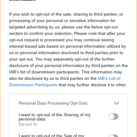
06/08/2026
Έτοιμη για… υψηλές πτήσεις η Μπενφίκα του Ψάρρα
If you wish to opt-out of the sale, sharing to third parties, or
με τον «Ιπτάμενο Ολλανδό» Βίλτενμπουργκ
processing of your personal or sensitive information for
targeted advertising by us, please use the below opt-out
section to confirm your selection. Please note that after your
05/08/2026
Ισόπαλο το πρωτο φιλικό τεστ της Εθνικής στο
opt-out request is processed you may continue seeing
Ουρμπίνο
interest-based ads based on personal information utilized by
us or personal information disclosed to third parties prior to
your opt-out. You may separately opt-out of the further
05/08/2026
disclosure of your personal information by third parties on the
Προς στρατηγική συνεργασία ΠΑΣΑΠΠ και
IAB’s list of downstream participants. This information may
Πανεπιστημίου Πατρών
also be disclosed by us to third parties on the
IAB’s List of
Downstream Participants
that may further disclose it to other
third parties.
05/08/2026
Πρώτο δυνατό τεστ της Εθνικής Γυναικών επί ιταλικού
Please note that this website/app uses one or more Google
Personal Data Processing Opt Outs
εδάφους με Σουηδία
services and may gather and store information including but
not limited to your visit or usage behaviour. You may click to
I want to opt-out of the Sharing of my
personal data.
grant or deny consent to Google and its third-party tags to
Opted In
use your data for below specified purposes in below Google
consent section.
I want to opt-out of the Sale of my