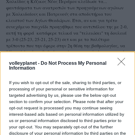
Χαλκίδας η Κύζικος Νέας Περάμου κλείδωσε τα...
φαντάσματα των ανατροπών των προηγούμενων αγώνων
με Χαλκιδαίους και Πατρινούς στα αποδυτήρια του
κλειστού των Αγίων Θεοδώρων. Έτσι, αν και για τρίτο
συνεχόμενο παιχνίδι προηγήθηκε του αντιπάλου της με 2-0,
αυτή τη φορά κατάφερε τελικά να "τελειώσει" τη δουλειά
με 3-0 (25-23, 25-21, 25-23) σετ και με το πολύτιμο
τρίποντο που την έφερε στην 2η θέση της βαθμολογίας, να
θέλει πλέον έναν βαθμό στο πέσιμο της αυλαίας της σειράς
στην Αγυιά για να πανηγυρίσει μαζί με την oμάδα του
volleyplanet -
Do Not Process My Personal
Γκολίτση την σωτηρία της.
Information
If you wish to opt-out of the sale, sharing to third parties, or
processing of your personal or sensitive information for
targeted advertising by us, please use the below opt-out
section to confirm your selection. Please note that after your
opt-out request is processed you may continue seeing
interest-based ads based on personal information utilized by
us or personal information disclosed to third parties prior to
your opt-out. You may separately opt-out of the further
disclosure of your personal information by third parties on the