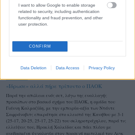
I want to allow Google to enable storage
related to security, including authentication
functionality and fraud prevention, and other
user protection.
CONFIRM
Data Deletion
Data Access
Privacy Policy
22/01/2017
Α1 ΑΝΔΡΩΝ
«Ίδρωσε» αλλά πήρε τρίποντο ο ΠΑΟΚ
Παρά την απώλεια ενός σετ, λόγω της εναλλαγής
προσώπων στο βασικό σχήμα του ΠΑΟΚ, η ομάδα του
Γιάννη Καλμαζίδη, με την εμπειρία-αξία των Ντάντε
Σαφράνοβιτς επικράτησε στο κλειστό της Κανήθου με 3-1
(25-17, 20-25, 25-17, 25-22) του σκληροτράχηλου, παρά τις
ελλείψεις του, Ηρακλή Χαλκίδας και πάει πλέον με
ανεβασμένη ψυχολογία στον προσεχή ημιτελικό του Λιγκ