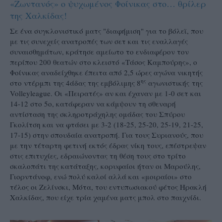
«Ζωντανός» ο ψυχωμένος Φοίνικας στο… θρίλερ
της Χαλκίδας!
Σε ένα συγκλονιστικό ματς "διαφήμιση" για το βόλεϊ, που
με τις συνεχείς ανατροπές των σετ και τις εναλλαγές
συναισθημάτων, κράτησε αμείωτο το ενδιαφέρον τον
περίπου 200 θεατών στο κλειστό «Τάσος Καμπούρης», ο
Φοίνικας αναδείχθηκε έπειτα από 2,5 ώρες αγώνα νικητής
ης
στο ντέρμπι της 4άδας της εμβόλιμης 8
αγωνιστικής της
Volleyleague. Οι «Πειρατές» αν και έχαναν με 1-0 σετ και
14-12 στο 5ο, κατάφεραν να κάμψουν τη σθεναρή
αντίσταση της σκληροτράχηλης ομάδας του Σπύρου
Γκολίτση και να φτάσει με 3-2 (18-25, 25-20, 25-19, 21-25,
17-15) στην σπουδαία ανατροπή. Για τους Συριανούς, που
με την τέταρτη φετινή εκτός έδρας νίκη τους, επέστρεψαν
στις επιτυχίες, εδραιώνοντας τη θέση τους στο τρίτο
σκαλοπάτι της κατάταξης, κορυφαίοι ήταν οι Μαρούλης,
Γιορντάνοφ, ενώ πολύ καλοί αλλά και «μοιραίοι» στο
τέλος οι Ζελίνσκι, Μότα, του εντυπωσιακού φέτος Ηρακλή
Χαλκίδας, που είχε τρία χαμένα ματς μπολ στο παιχνίδι.