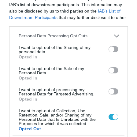
IAB’s list of downstream participants. This information may
also be disclosed by us to third parties on the
IAB’s List of
Downstream Participants
that may further disclose it to other
third parties.
12/03/2017
Α1 ΑΝΔΡΩΝ
Please note that this website/app uses one or more Google
Personal Data Processing Opt Outs
«Βγήκε» από.. πάνω η Κύζικος
services and may gather and store information including but
not limited to your visit or usage behaviour. You may click to
I want to opt-out of the Sharing of my
Με τον Βραζιλιάνο Μασιέλ ασταμάτητο στην επιστροφή
personal data.
grant or deny consent to Google and its third-party tags to
Opted In
του στο βασικό σχήμα της Κυζίκου Ν. Περάμου η ομάδα του
use your data for below specified purposes in below Google
Νίκου Νεόφυτου, κυριαρχώντας σε σερβίς και επίθεση πήρε
consent section.
I want to opt-out of the Sale of my
στο κλειστό της Χαλκίδες νίκη "χρυσάφι" στο ντέρμπι των
Personal Data.
νεοφώτιστων". Με 3-1 επί του τοπικού Ηρακλή, οι
Opted In
φιλοξενούμενοι ισοβαθμούν μία αγωνιστική πριν το τέλος
με την ομάδα του Γκολίστη και με δύο φετινές νίκες έχουν
I want to opt-out of processing my
Personal Data for Targeted Advertising.
τον πρώτο λόγο σε περίπτωση ισοβαθμίας στα πλέι άουτ.
Opted In
I want to opt-out of Collection, Use,
Retention, Sale, and/or Sharing of my
Personal Data that Is Unrelated with the
Purposes for which it was collected.
Opted Out