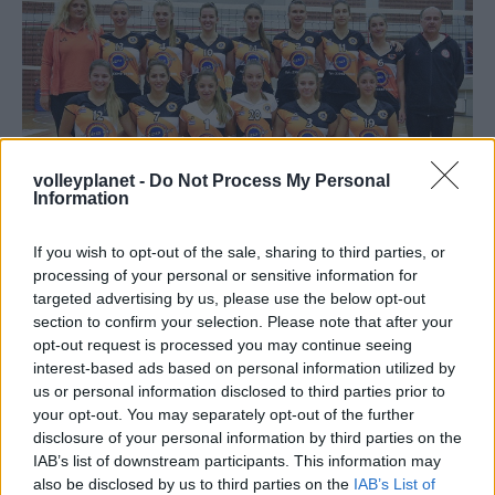
volleyplanet -
Do Not Process My Personal
Information
If you wish to opt-out of the sale, sharing to third parties, or
processing of your personal or sensitive information for
targeted advertising by us, please use the below opt-out
20/01/2017
ΚΥΠΕΛΛΟ ΕΛΛΑΔΑΣ
section to confirm your selection. Please note that after your
Ικανοποίηση για την κλήρωση στον Μυγδονιακό
opt-out request is processed you may continue seeing
interest-based ads based on personal information utilized by
Μετά το απόλυτο θρίλερ που βίωσαν οι παίκτριες του
us or personal information disclosed to third parties prior to
Μυγδονιακού στον αγώνα κυπέλλου με την Νίκη
your opt-out. You may separately opt-out of the further
Αλεξανδρούπολης (18/1) και το χιτσκοκικό φινάλε της
disclosure of your personal information by third parties on the
διακοπής μετά από διαδοχικά μπλακ άουτ, ο σύλλογος της
IAB’s list of downstream participants. This information may
Θεσσαλονίκης ήταν αυτος που τελικά μπήκε στην
also be disclosed by us to third parties on the
IAB’s List of
σημερινή κλήρωση της Γ΄φασης του κυπέλλου γυναικών,