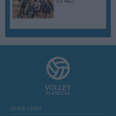
Α.Ο. Θήρας
QUICK LINKS