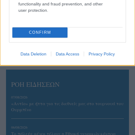
functionality and fraud prevention, and other
user protection.
CONFIRM
Data Deletion
Data Access
Privacy Policy
ΡΟΗ ΕΙΔΗΣΕΩΝ
07/08/2026
«Αντίο» με ήττα για τις διεθνείς μας στο τουρνουά του
Ουρμπίνο
06/08/2026
Το πάλεψε μέχρι τέλους η Εθνική γυναικών κόντρα