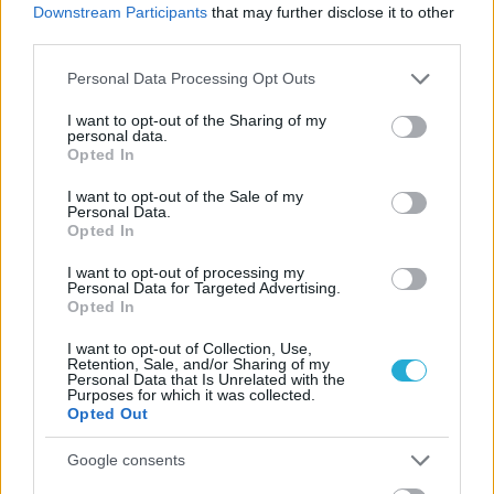
Downstream Participants
that may further disclose it to other
μετά την παραίτηση από τον αγώνα του συλλόγου της
third parties.
Αλεξανδρούπολης.
Please note that this website/app uses one or more Google
Personal Data Processing Opt Outs
services and may gather and store information including but
not limited to your visit or usage behaviour. You may click to
I want to opt-out of the Sharing of my
personal data.
grant or deny consent to Google and its third-party tags to
Opted In
use your data for below specified purposes in below Google
consent section.
I want to opt-out of the Sale of my
Personal Data.
Opted In
I want to opt-out of processing my
Personal Data for Targeted Advertising.
Opted In
I want to opt-out of Collection, Use,
Retention, Sale, and/or Sharing of my
Personal Data that Is Unrelated with the
Purposes for which it was collected.
Opted Out
04/08/2016
ΕΝΩΣΕΙΣ-ΑΚΑΔΗΜΙΕΣ
Οι… γυναικάρες απ’ το Κιλκίς!
Google consents
Καρδαμανίδου, Βλάχου, Κυριακίδου, Παρασκευαϊδου,