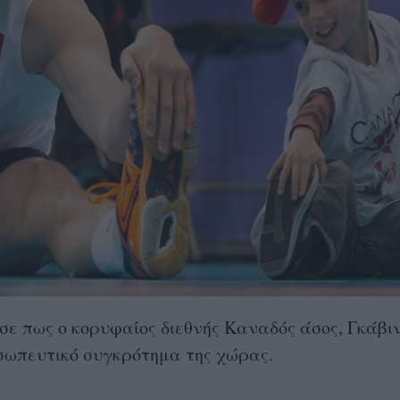
ε πως ο κορυφαίος διεθνής Καναδός άσος, Γκάβιν
σωπευτικό συγκρότημα της χώρας.