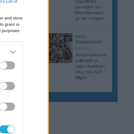
ευρωπαϊκό
B’s List of
ραντεβού του
ώς με το
Παναθηναϊκού
προχωρά
με την ιστορία
er and store
12 στο
to grant or
ed purposes
ΗΛΙΑΣ
ΠΑΠΑΪΩΑΝΝΟΥ
08/03/2026
Αναγνώριση και
σεβασμός οι
σημαντικότερες
νίκες του Α.Ο.
Θήρας
 ευκαιρία
ώνων
το
el