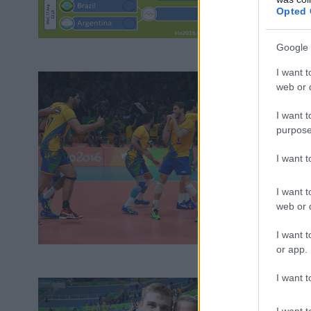
Opted 
Google 
I want t
web or d
I want t
purpose
I want 
I want t
web or d
I want t
or app.
I want t
I want t