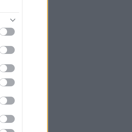
θώς
υταία
άση των
!