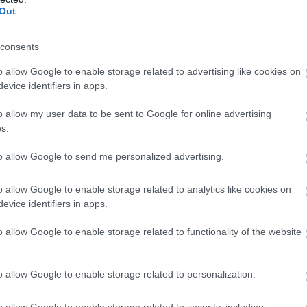
Out
consents
o allow Google to enable storage related to advertising like cookies on
16/08/2016
ΟΛΥΜΠΙΑΚΟΙ ΑΓΩΝΕΣ
evice identifiers in apps.
Πρόκριση για Βραζιλία, Καναδά
o allow my user data to be sent to Google for online advertising
Η Βραζιλία και ο Καναδάς ήταν οι κερδισμένοι του Α Ομίλου κα
s.
επικράτησαν επί Γαλλίας και Ιταλίας αντίστοιχα κατά την τελε
αγωνιστική και εξασφάλισαν την πρόκρισή τους στην επόμενη φ
to allow Google to send me personalized advertising.
Ολυμπιακών Αγώνων.
o allow Google to enable storage related to analytics like cookies on
evice identifiers in apps.
o allow Google to enable storage related to functionality of the website
o allow Google to enable storage related to personalization.
14/08/2016
DARK ROOM
Η «πράσινη» Ρίτσι στο Ρίο για τα μάτια του Βερχοέφ 
o allow Google to enable storage related to security, including