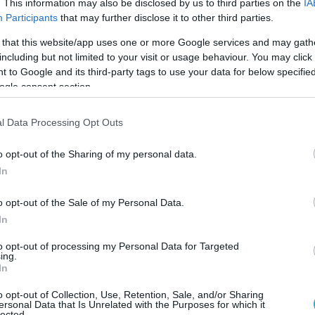
. This information may also be disclosed by us to third parties on the
IA
Participants
that may further disclose it to other third parties.
Την πρόκρισή της στα ημιτελικά του Ρίο πανηγύρισε η Ρωσία καθ
3-0 (25-15, 25-20, 25-18) ξεπέρασε το εμπόδιο του Καναδά και 
 that this website/app uses one or more Google services and may gath
ακάθεκτη για να προασπίσει το χρυσό που είχε κατακτήσει το 20
including but not limited to your visit or usage behaviour. You may click 
Λονδίνο.
 to Google and its third-party tags to use your data for below specifi
ogle consent section.
l Data Processing Opt Outs
o opt-out of the Sharing of my personal data.
In
16/08/2016
ΟΛΥΜΠΙΑΚΟΙ ΑΓΩΝΕΣ
o opt-out of the Sale of my Personal Data.
Ώρα για ντέρμπι στο Ρίο
In
Συναρπαστικές αναμετρήσεις και μεγάλα ντέρμπι θα έχουμε την
να παρακολουθήσουμε στην επόμενη φάση των Ολυμπιακών Αγ
to opt-out of processing my Personal Data for Targeted
ing.
καθώς στα νοκ-άουτ παιχνίδια ξεχωρίζουν το ΗΠΑ-Πολωνία και 
In
Clasico
μεταξύ Βραζιλίας και Αργεντινής.
o opt-out of Collection, Use, Retention, Sale, and/or Sharing
ersonal Data that Is Unrelated with the Purposes for which it
lected.