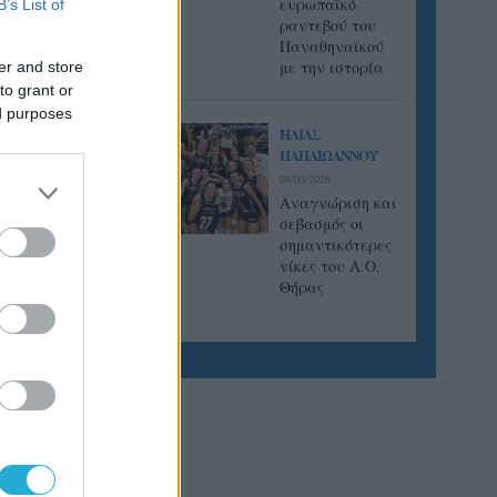
ευρωπαϊκό
B’s List of
ραντεβού του
 ομάδα»
Παναθηναϊκού
τηση του
με την ιστορία
er and store
ζης μετά
to grant or
δες της
ed purposes
ι
ΗΛΙΑΣ
ΠΑΠΑΪΩΑΝΝΟΥ
08/03/2026
Αναγνώριση και
σεβασμός οι
σημαντικότερες
νίκες του Α.Ο.
Θήρας
του
α
λάδας.