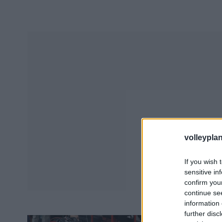
volleyplan
If you wish 
sensitive in
confirm you
continue se
information 
further disc