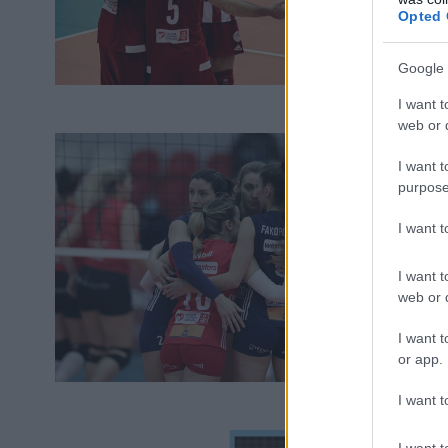
Opted 
Google 
I want t
web or d
I want t
purpose
I want 
I want t
web or d
I want t
or app.
I want t
I want t