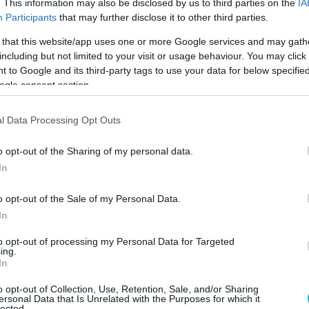
. This information may also be disclosed by us to third parties on the
IA
Καζάζης : «Έχουμε αποδείξει ότι είμαστε η καλύτερη
Participants
that may further disclose it to other third parties.
Χαρούμενος για τη νίκη που τον φέρνει πολύ κοντά στην κατάκ
 that this website/app uses one or more Google services and may gath
30ου πρωταθλήματος της ιστορίας του δήλωσε ο Δημήτρης Καζά
including but not limited to your visit or usage behaviour. You may click 
την επικράτηση επί του Φοίνικα, ενώ στη συνέχεια ζήτησε οι ομά
 to Google and its third-party tags to use your data for below specifi
Volleyleague να είναι ευέλικτες προκειμένου να διεξαχθούν και ο
ogle consent section.
υπόλοιπες διοργανώσεις.
l Data Processing Opt Outs
o opt-out of the Sharing of my personal data.
In
o opt-out of the Sale of my Personal Data.
02/04/2021
Α1 ΑΝΔΡΩΝ
In
Διπλό… πρωταθλητή στη Σύρο, ο Ολυμπιακός 3-0 τον
Φοίνικα
to opt-out of processing my Personal Data for Targeted
ing.
Ο Ολυμπιακός πέρασε άνετα και τη Σύρο, επικρατώντας 3-0 σετ 
In
Φοίνικα και βρίσκεται μια ανάσα και συγκεκριμένα 3 βαθμούς στ
επόμενα 5 ματς για να στεφθεί και μαθηματικά Πρωταθλητής Ελ
o opt-out of Collection, Use, Retention, Sale, and/or Sharing
ersonal Data that Is Unrelated with the Purposes for which it
lected.