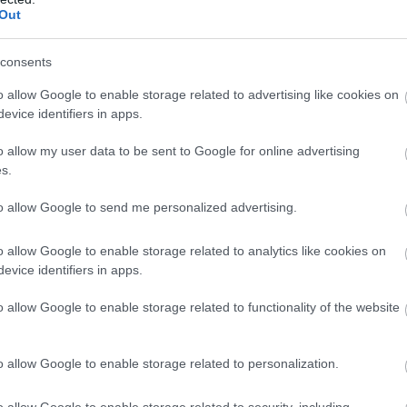
Out
consents
o allow Google to enable storage related to advertising like cookies on
evice identifiers in apps.
31/03/2021
ΑΓΩΝΕΣ
o allow my user data to be sent to Google for online advertising
Διπλό πρόκρισης στα Μεσόγεια για Ολυμπιακό
s.
Μεγάλη νίκη πανηγύρισε στα Μεσόγεια ο Ολυμπιακός καθώς με το
του Μαρκόπουλου απέκτησε σαφέστατο προβάδισμα πρόκρισης ε
to allow Google to send me personalized advertising.
του επαναληπτικού του Ρέντη το ερχόμενο Σάβββατο (03/04, 19:
o allow Google to enable storage related to analytics like cookies on
evice identifiers in apps.
o allow Google to enable storage related to functionality of the website
o allow Google to enable storage related to personalization.
24/03/2021
Α1 ΑΝΔΡΩΝ
o allow Google to enable storage related to security, including