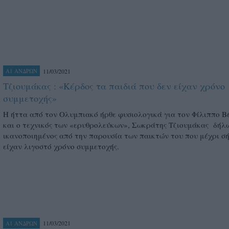
11/03/2021
Α1 ΑΝΔΡΩΝ
Τζιουμάκας : «Κέρδος τα παιδιά που δεν είχαν χρόνο
συμμετοχής»
Η ήττα από τον Ολυμπιακό ήρθε φυσιολογικά για τον Φίλιππο Β
και ο τεχνικός των «ερυθρολεύκων», Σωκράτης Τζιουμάκας δήλ
ικανοποιημένος από την παρουσία των παικτών του που μέχρι σ
είχαν λιγοστό χρόνο συμμετοχής.
11/03/2021
Α1 ΑΝΔΡΩΝ