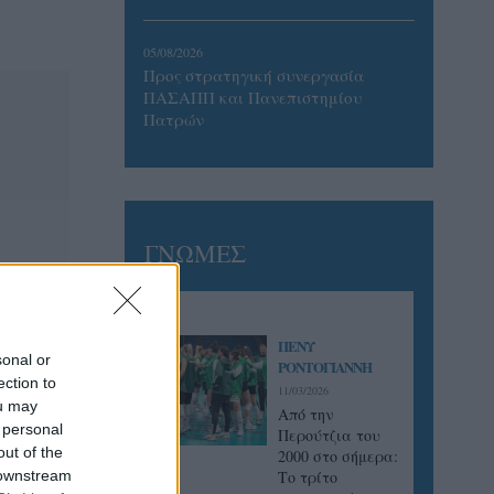
05/08/2026
Προς στρατηγική συνεργασία
ΠΑΣΑΠΠ και Πανεπιστημίου
Πατρών
ΓΝΩΜΕΣ
ΠΕΝΥ
sonal or
ΡΟΝΤΟΓΙΑΝΝΗ
ection to
11/03/2026
ou may
Από την
 personal
Περούτζια του
out of the
2000 στο σήμερα:
 downstream
Tο τρίτο