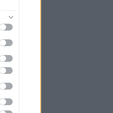
 3-1 επί
ν όψει
30)