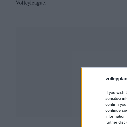
Volleyleague.
volleyplan
If you wish 
sensitive in
confirm you
continue se
information 
further disc