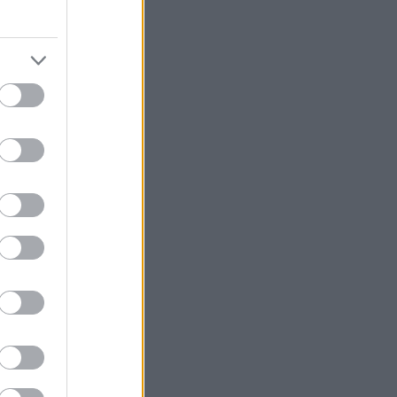
έωσε την
την
ά την
σύλλογο
ικής