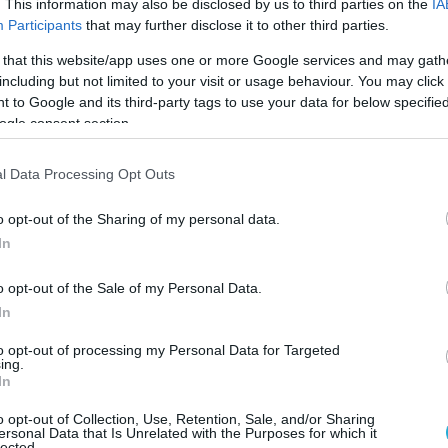
. This information may also be disclosed by us to third parties on the
IA
Participants
that may further disclose it to other third parties.
13/03/2021
Α1 ΑΝΔΡΩΝ
Ψάρρας : «Είναι σα να έχουμε πάρει ένα μίνι πρωτά
 that this website/app uses one or more Google services and may gath
including but not limited to your visit or usage behaviour. You may click 
Χαρούμενος και απόλυτα ικανοποιημένος από τη νίκη, αλλά και
 to Google and its third-party tags to use your data for below specifi
θέση του Μίλωνα που ολοκλήρωσε με χαμόγελα την κανονική δι
ogle consent section.
του πρωταθλήματος δήλωσε ο Σάκης Ψάρρας μετά τον αγώνα κό
στον ΟΦΗ.
l Data Processing Opt Outs
o opt-out of the Sharing of my personal data.
In
o opt-out of the Sale of my Personal Data.
In
08/03/2021
Α1 ΑΝΔΡΩΝ
Ψάρρας : «Δείξαμε δείγματα προόδου βλέποντας τη ν
to opt-out of processing my Personal Data for Targeted
ing.
σεζόν»
In
Θετικές εντυπώσεις παρά την ήττα έβγαλε από την αναμέτρηση
o opt-out of Collection, Use, Retention, Sale, and/or Sharing
στον Ολυμπιακό ο Σάκης Ψάρρας που δήλωσε ικανοποιημένος απ
ersonal Data that Is Unrelated with the Purposes for which it
lected.