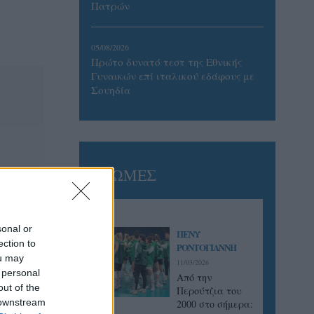
Πατρών
05/08/2026
Πρώτο δυνατό τεστ της Εθνικής
Γυναικών επί ιταλικού εδάφους με
Σουηδία
ΓΝΩΜΕΣ
sonal or
ΠΕΝΥ
ection to
ΡΟΝΤΟΓΙΑΝΝΗ
ou may
11/03/2026
 personal
Από την
out of the
Περούτζια του
 downstream
2000 στο σήμερα: