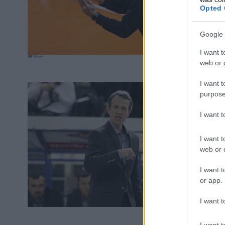
Opted 
Google 
I want t
web or d
I want t
purpose
I want 
I want t
web or d
I want t
or app.
I want t
I want t