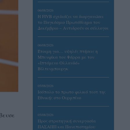
06/08/2026
Η FIVB σχεδιάζει να διοργανώσει
το Παγκόσμιο Πρωτάθλημα τον
Δεκέμβριο – Αντιδρούν οι σύλλογοι
06/08/2026
Έτοιμη για… υψηλές πτήσεις η
Μπενφίκα του Ψάρρα με τον
«Ιπτάμενο Ολλανδό»
Βίλτενμπουργκ
05/08/2026
Ισόπαλο το πρωτο φιλικό τεστ της
Εθνικής στο Ουρμπίνο
άβευσε
05/08/2026
Προς στρατηγική συνεργασία
ΠΑΣΑΠΠ και Πανεπιστημίου