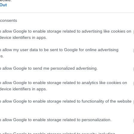
δείγματα προόδου της ομάδας του, ενώ αποκάλυψε ότι ήδη αναν
Out
συνεργασία του με τους «πράσινους».
consents
o allow Google to enable storage related to advertising like cookies on
evice identifiers in apps.
o allow my user data to be sent to Google for online advertising
29/06/2020
Α1 ΑΝΔΡΩΝ
s.
Με Ψάρρα στη Volleyleague ο Μίλωνας
to allow Google to send me personalized advertising.
Με τον Σάκη Ψάρρα στην τεχνική ηγεσία θα παρουσιαστεί στην
Volleyleague ο Μίλωνας. Η ομάδα της Νέας Σμύρνης ανακοίνωσε 
έναρξη της συνεργασίας της με τον έμπειρο τεχνικό ο οποίος μετ
o allow Google to enable storage related to analytics like cookies on
συμμετοχή του ως παίκτης στους "πράσινους", επιστρέφει στον 
evice identifiers in apps.
αναλαμβάνοντας την ευθύνη για τον σχεδιασμό μιας ανταγωνιστ
ομάδας.
o allow Google to enable storage related to functionality of the website
o allow Google to enable storage related to personalization.
o allow Google to enable storage related to security, including