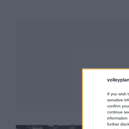
volleyplan
If you wish 
sensitive in
confirm you
continue se
information 
further disc