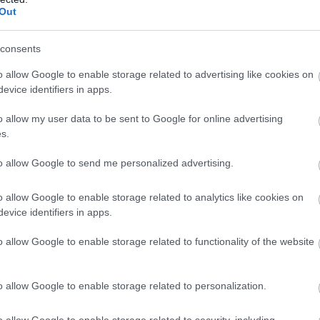
Out
consents
o allow Google to enable storage related to advertising like cookies on
evice identifiers in apps.
09/10/2016
ΔΙΕΘΝΗ
o allow my user data to be sent to Google for online advertising
Πόσα θες να μας… τρελάνεις Κούρεκ;
s.
Απίστευτο κι όμως αληθινό... Ο Μπάρτοζ Κούρεκ πριν 4 μέρες εί
ανακοινώσει ότι αποχωρεί απο τους JT Thunders, καθώς ένιωθε ότ
to allow Google to send me personalized advertising.
μπορεί να προσφέρει τίποτα στη νέα του ομάδα και ήθελε να στ
για λίγο το βόλει, για να μπορέσει να ξεκουραστεί και ψυχικά α
o allow Google to enable storage related to analytics like cookies on
σωματικά. Ωστόσο, πριν απο λίγο, ανακοινώθηκε επίσημα απο τη
evice identifiers in apps.
ομάδα, την Σκρα Μπελσάτοφ.
o allow Google to enable storage related to functionality of the website
o allow Google to enable storage related to personalization.
20/09/2016
ΔΙΕΘΝΗ
o allow Google to enable storage related to security, including