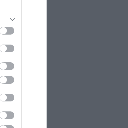
χε
ι δεν
αματήσει
λλά και
 νέα του