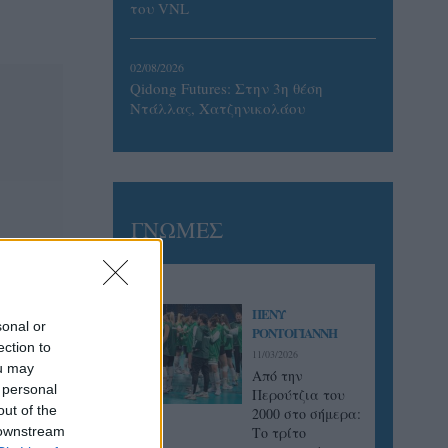
του VNL
02/08/2026
Qidong Futures: Στην 3η θέση
Ντάλλας, Χατζηνικολάου
ΓΝΩΜΕΣ
ΠΕΝΥ
sonal or
ΡΟΝΤΟΓΙΑΝΝΗ
ection to
11/03/2026
ou may
Από την
 personal
Περούτζια του
out of the
2000 στο σήμερα:
 downstream
Tο τρίτο