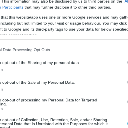
. This information may also be disclosed by us to third parties on the
IA
Για την υπέρβαση ο ΠΑΟΚ κόντρα στη Σκρα
Participants
that may further disclose it to other third parties.
Με στόχο την νίκη που θα τον κρατήσει «ζωντανό» στο κυνήγι τη
 that this website/app uses one or more Google services and may gath
πρόκρισης στους ομίλους του Τσάμπιονς Λιγκ, ο πρωταθλητής Ε
including but not limited to your visit or usage behaviour. You may click 
ΠΑΟΚ, αντιμετωπίζει την Τετάρτη (16/11) στις 19:00, μια από τι
 to Google and its third-party tags to use your data for below specifi
κορυφαίες ομάδες του θεσμού την πολωνική, Σκρα Μπελσάτοφ, 
ogle consent section.
Sports Arena.
l Data Processing Opt Outs
o opt-out of the Sharing of my personal data.
In
o opt-out of the Sale of my Personal Data.
14/11/2016
CHAMPIONS LEAGUE
In
ΠΑΟΚ: Κυκλοφόρησαν τα εισιτήρια με Σκρα Μπελσά
to opt-out of processing my Personal Data for Targeted
Ξεκίνησε η αντίστροφή μέτρηση για την μεγάλη αναμέτρηση το
ing.
με την πρωταθλήτρια Πολωνίας, Σκρα Μπελσάτοφ, την Τετάρτη
In
στο Παλατάκι (19.00) για τον 3ο προκριματικό γύρο του CEV Ch
League 2016-17.
o opt-out of Collection, Use, Retention, Sale, and/or Sharing
ersonal Data that Is Unrelated with the Purposes for which it
lected.