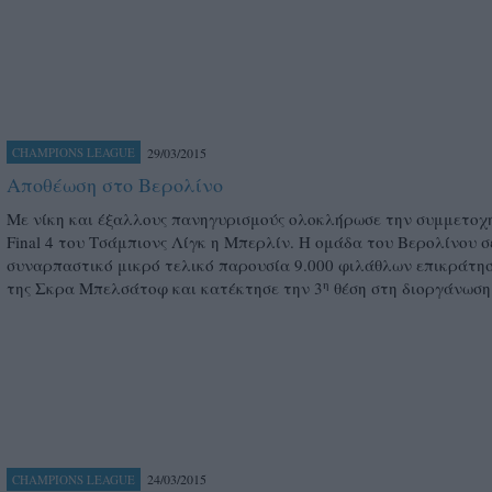
29/03/2015
CHAMPIONS LEAGUE
Αποθέωση στο Βερολίνο
Με νίκη και έξαλλους πανηγυρισμούς ολοκλήρωσε την συμμετοχή
Final 4 του Τσάμπιονς Λίγκ η Μπερλίν. Η ομάδα του Βερολίνου σ
συναρπαστικό μικρό τελικό παρουσία 9.000 φιλάθλων επικράτησ
η
της Σκρα Μπελσάτοφ και κατέκτησε την 3
θέση στη διοργάνωση
24/03/2015
CHAMPIONS LEAGUE