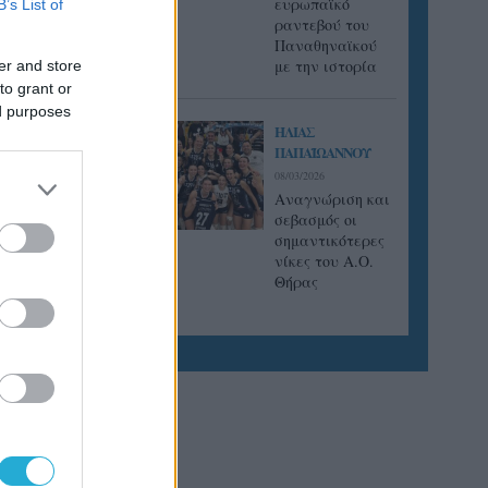
ευρωπαϊκό
B’s List of
ραντεβού του
Παναθηναϊκού
ς
με την ιστορία
er and store
λλάδας
to grant or
ς
ed purposes
στο PAOK
ΗΛΙΑΣ
ΠΑΠΑΪΩΑΝΝΟΥ
08/03/2026
Αναγνώριση και
σεβασμός οι
σημαντικότερες
νίκες του Α.Ο.
Θήρας
τοφ
υ ΠΑΟΚ,
 16/11
ampions