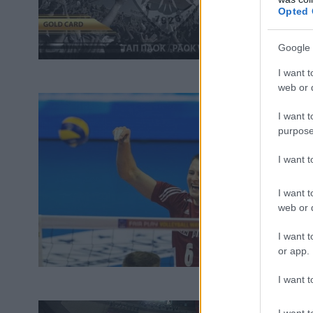
Opted 
Google 
I want t
web or d
I want t
purpose
I want 
I want t
web or d
I want t
or app.
I want t
I want t