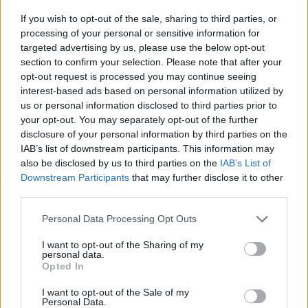
05/08/2026
Ισόπαλο το πρωτο φιλικό τεστ της Εθνικής στο
If you wish to opt-out of the sale, sharing to third parties, or
Ουρμπίνο
processing of your personal or sensitive information for
targeted advertising by us, please use the below opt-out
section to confirm your selection. Please note that after your
opt-out request is processed you may continue seeing
interest-based ads based on personal information utilized by
us or personal information disclosed to third parties prior to
ΓΝΩΜΕΣ
your opt-out. You may separately opt-out of the further
disclosure of your personal information by third parties on the
IAB’s list of downstream participants. This information may
also be disclosed by us to third parties on the
IAB’s List of
ΠΕΝΥ ΡΟΝΤΟΓΙΑΝΝΗ
Downstream Participants
that may further disclose it to other
11/03/2026
third parties.
Από την Περούτζια του 2000
στο σήμερα: Tο τρίτο
Please note that this website/app uses one or more Google
Personal Data Processing Opt Outs
ευρωπαϊκό ραντεβού του
services and may gather and store information including but
Παναθηναϊκού με την
not limited to your visit or usage behaviour. You may click to
I want to opt-out of the Sharing of my
personal data.
ιστορία
grant or deny consent to Google and its third-party tags to
Opted In
use your data for below specified purposes in below Google
consent section.
I want to opt-out of the Sale of my
Personal Data.