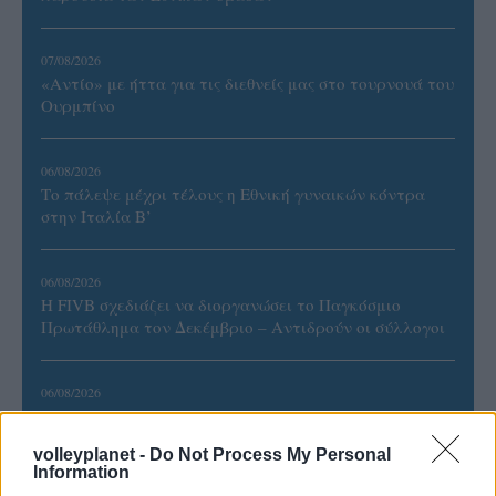
07/08/2026
«Αντίο» με ήττα για τις διεθνείς μας στο τουρνουά του
Ουρμπίνο
06/08/2026
Το πάλεψε μέχρι τέλους η Εθνική γυναικών κόντρα
στην Ιταλία Β’
06/08/2026
Η FIVB σχεδιάζει να διοργανώσει το Παγκόσμιο
Πρωτάθλημα τον Δεκέμβριο – Αντιδρούν οι σύλλογοι
06/08/2026
Έτοιμη για… υψηλές πτήσεις η Μπενφίκα του Ψάρρα
με τον «Ιπτάμενο Ολλανδό» Βίλτενμπουργκ
volleyplanet -
Do Not Process My Personal
Information