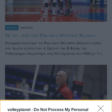
26/03/2021
ΑΓΩΝΕΣ
Με το…δεξί στα Play-out ο Φίλιππος Βέροιας
Νικηφόρα ξεκίνησε τα Play-out ο Φίλιππος Βέροιας καθώς
στο πρώτο αγώνα του Α Ομίλου της Β Φάσης της
Volleyleague επικράτησε στη Νέα Σμύρνη του ΟΦΗ με 3-1.
volleyplanet -
Do Not Process My Personal