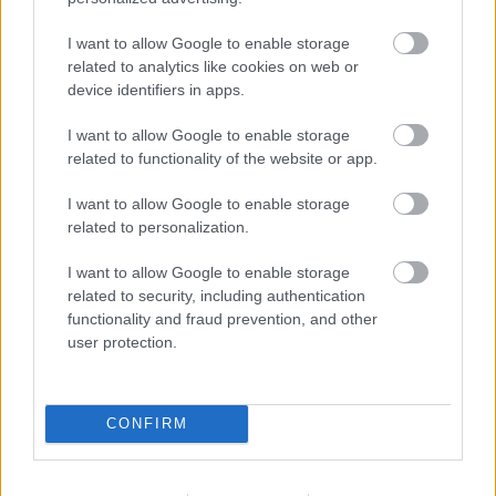
I want to allow Google to enable storage
related to analytics like cookies on web or
device identifiers in apps.
I want to allow Google to enable storage
related to functionality of the website or app.
I want to allow Google to enable storage
related to personalization.
I want to allow Google to enable storage
25/03/2021
ΑΓΩΝΕΣ
related to security, including authentication
Ο παλιός είναι αλλιώς και… νίκη Κηφισιάς στη
functionality and fraud prevention, and other
Βέροια
user protection.
Ανατροπή νίκης πραγματοποίησε στην Ημαθία η Κηφισιά
που αν και βρέθηκε να χάνει με 2-0 από τον Φίλιππο
Βέροιας, στο τέλος επικράτησε 3-2 πανηγυρίζοντας την 7η
CONFIRM
νίκη της στη Volleyleague, “σφράγισε” την 5η θέση και
ανανέωσε το ραντεβού της με τους “ερυθρόλευκους” στα
Play-out.