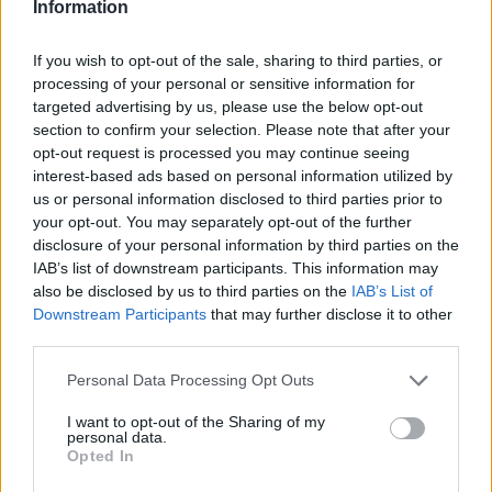
Information
If you wish to opt-out of the sale, sharing to third parties, or
processing of your personal or sensitive information for
targeted advertising by us, please use the below opt-out
25/03/2021
Α1 ΑΝΔΡΩΝ
section to confirm your selection. Please note that after your
Τζιουμάκας : «Μεγάλη καταπόνηση το
opt-out request is processed you may continue seeing
πρόγραμμα»
interest-based ads based on personal information utilized by
us or personal information disclosed to third parties prior to
Προβληματισμένος για το πρόγραμμα των Play-out με τα
your opt-out. You may separately opt-out of the further
συνεχόμενα παιχνίδια που φέρνουν καταπόνηση στους
disclosure of your personal information by third parties on the
αθλητές δήλωσε ο τεχνικός του Φίλιππου Βέροιας Σωκράτης
IAB’s list of downstream participants. This information may
Τζιουμάκας ο οποίος όμως ξεκαθάρισε πως σέβεται την
also be disclosed by us to third parties on the
IAB’s List of
απόφαση της ΕΣΑΠ και οι «ερυθρόλευκοι» θα αγωνιστούν
Downstream Participants
that may further disclose it to other
κανονικά.
third parties.
Please note that this website/app uses one or more Google
Personal Data Processing Opt Outs
services and may gather and store information including but
not limited to your visit or usage behaviour. You may click to
I want to opt-out of the Sharing of my
personal data.
grant or deny consent to Google and its third-party tags to
Opted In
use your data for below specified purposes in below Google
consent section.