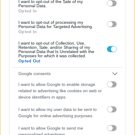
I want to opt-out of the Sale of my
Personal Data.
Opted In
I want to opt-out of processing my
Personal Data for Targeted Advertising.
Opted In
I want to opt-out of Collection, Use,
Retention, Sale, and/or Sharing of my
Personal Data that Is Unrelated with the
Purposes for which it was collected.
25/03/2021
Α1 ΑΝΔΡΩΝ
Opted Out
Ζαλμάς : «Δεν υπάρχει κανονικότητα στο
πρωτάθλημα»
Google consents
Στην απουσία της κανονικότητας στο πρωτάθλημα στάθηκε
I want to allow Google to enable storage
μετά τον νικηφόρο αγώνα της Κηφισιάς στη Βέροια ο
related to advertising like cookies on web or
τεχνικός των «κυανόλευκων» Νίκος Ζαλμάς που καυτηρίασε
device identifiers in apps.
την στάση της ΕΣΑΠ για το εξαντλητικό όπως χαρακτήρισε
πρόγραμμα των play-out που ακολουθεί..
I want to allow my user data to be sent to
Google for online advertising purposes.
I want to allow Google to send me
personalized advertising.