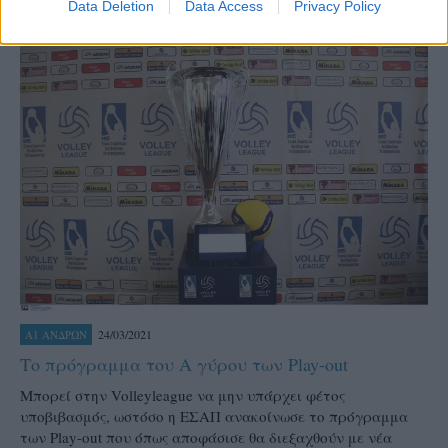
Data Deletion
Data Access
Privacy Policy
24/03/2021
Α1 ΑΝΔΡΩΝ
Το πρόγραμμα του Α γύρου των Play-out
Μπορεί στην Volleyleague να μην υπάρχει φέτος
υποβιβασμός, ωστόσο η ΕΣΑΠ ανακοίνωσε το πρόγραμμα
των Play-out που όπως αποφάσισε θα διεξαχθούν με νέα