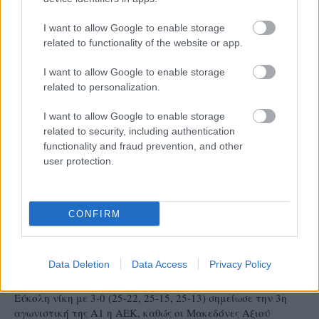
αποτελέσματα θα συνεχίσουν και τις επόμενες
αγωνιστικές.
I want to allow Google to enable storage
related to functionality of the website or app.
I want to allow Google to enable storage
related to personalization.
I want to allow Google to enable storage
related to security, including authentication
functionality and fraud prevention, and other
user protection.
CONFIRM
29/10/2014
Α1 ΓΥΝΑΙΚΩΝ
Data Deletion
Data Access
Privacy Policy
Να περάσει ο επόμενος
Εύκολη νίκη με 3-0 (25-22, 25-15, 25-13) σημείωσε την 3η
αγωνιστική της Α1 η ΑΕΚ, καθώς οι Μακεδόνες Αξιού