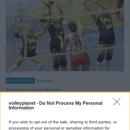
27/11/2014
CHALLENGE CUP
Αυτοκτονία στη Βοσνία
Τον αποκλεισμό από την συνέχεια του Τσάλεντζ Καπ
volleyplanet -
Do Not Process My Personal
γνώρισε η ΑΕΚ στην Βοσνία καθώς η Μπρτσκο Γεντίτσοβο
Information
με το 3-0 έστειλε την πρόκριση στο χρυσό σετ όπου με το
15-5 εξασφάλισε την παρουσία της στην επόμενη φάση του
If you wish to opt-out of the sale, sharing to third parties, or
θεσμού.
processing of your personal or sensitive information for