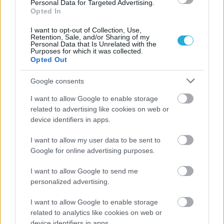
πρωτιά στις 4 από τις 6 συνολικά κατηγορίες…
Personal Data for Targeted Advertising.
Opted In
I want to opt-out of Collection, Use,
Retention, Sale, and/or Sharing of my
Personal Data that Is Unrelated with the
Purposes for which it was collected.
Opted Out
Google consents
I want to allow Google to enable storage
related to advertising like cookies on web or
device identifiers in apps.
I want to allow my user data to be sent to
Google for online advertising purposes.
I want to allow Google to send me
30/10/2014
Α1 ΓΥΝΑΙΚΩΝ
personalized advertising.
«Κιτρινόμαυρα» χαμόγελα
Ικανοποίηση και ενθουσιασμός επικρατεί στην ΑΕΚ έπειτα
I want to allow Google to enable storage
ης
από την ολοκλήρωση της 3
αγωνιστικής που βρίσκει την
related to analytics like cookies on web or
ομάδα να μετρά 3 νίκες και να αισιοδοξεί πως τα καλά
device identifiers in apps.