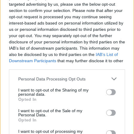
targeted advertising by us, please use the below opt-out
section to confirm your selection. Please note that after your
opt-out request is processed you may continue seeing
interest-based ads based on personal information utilized by
us or personal information disclosed to third parties prior to
your opt-out. You may separately opt-out of the further
disclosure of your personal information by third parties on the
IAB’s list of downstream participants. This information may
also be disclosed by us to third parties on the
IAB’s List of
Downstream Participants
that may further disclose it to other
third parties.
Please note that this website/app uses one or more Google
Personal Data Processing Opt Outs
services and may gather and store information including but
not limited to your visit or usage behaviour. You may click to
I want to opt-out of the Sharing of my
personal data.
grant or deny consent to Google and its third-party tags to
05/11/2014
Α1 ΓΥΝΑΙΚΩΝ
Opted In
use your data for below specified purposes in below Google
Οι κορυφαίες της Α1
consent section.
I want to opt-out of the Sale of my
Personal Data.
Οι κορυφαίες της Α1 των γυναικών έπειτα από την
Opted In
ων
ολοκλήρωση των 4
αγωνιστικών ανακοινώθηκαν από την
Ομοσπονδία με την ΑΕΚ και τον Πανναξιακό να έχουν την
I want to opt-out of processing my